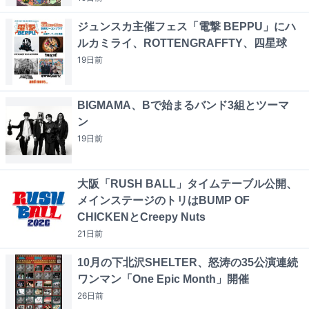
ジュンスカ主催フェス「電撃 BEPPU」にハ
ルカミライ、ROTTENGRAFFTY、四星球
19日
前
BIGMAMA、Bで始まるバンド3組とツーマ
ン
19日
前
大阪「RUSH BALL」タイムテーブル公開、
メインステージのトリはBUMP OF
CHICKENとCreepy Nuts
21日
前
10月の下北沢SHELTER、怒涛の35公演連続
ワンマン「One Epic Month」開催
26日
前