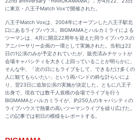
22nd anniversary『HARUKAMAMA』」が4月22、23日
に東京・八王子Match Voxで開催された。
八王子Match Voxは、2004年にオープンした八王子駅北
口にあるライブハウス。BIGMAMAとハルカミライによる
ツーマンは、4月に開店22周年を迎えた同ライブハウスの
アニバーサリー企画の一環として実施された。当初は22
日の1公演のみが予定されていたが、販売済みチケットが
会場キャパシティを大きく上回っていることが明らかに。
そんな中、「次の日にもライブをして、できるだけ多くの
人に観てもらいたい」という両バンドの粋な計らいによ
り、翌23日に追加公演の実施が決定した。ともに八王子
出身で、現在では数千人規模の会場でライブを行う
BIGMAMAとハルカミライが、約250人のキャパシティの
ライブハウスで熱量の高いツーマンライブを繰り広げた。
この記事では初日の模様をレポートする。