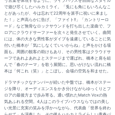
う言葉を体現するように、ライブハウスを自由なスタイル
で遊び尽くしたハルカミライ。「兎にも角にもいろんなこ
とがあったが、今は忘れて22周年を派手に祝いに来まし
た！」と声高らかに告げ、「ファイト!!」「カントリーロ
ード」など無骨なロックサウンドを打ち出した楽曲で、フ
ロアにクラウドサーファーを次々と発生させていく。曲間
には、体の大きな男性客がダイブを遠慮していることに気
付いた橋本が「気にしなくていいからね」と声をかける場
面も。周囲の観客の助けもあり、その男性客はクラウドサ
ーフであれよあれよとステージまで運ばれ、橋本と肩を組
んで「春のテーマ」を歌う展開に。思いがけない流れに橋
本は「何これ（笑）」とこぼし、会場の空気を和ませた。
ドラマチックなナンバーが続いた中盤では、橋本がステー
ジを降り、オーディエンスをかき分けながらゆっくりとフ
ロアの最後方まで歩み寄る。通い慣れたMatch Voxの熱
気あふれる空間。4人はこのライブハウスならではの美し
い光景に充実の笑みを浮かべながら、代表曲「世界を終わ
らせて」を演奏した。その後もハルカミライらしい青春パ