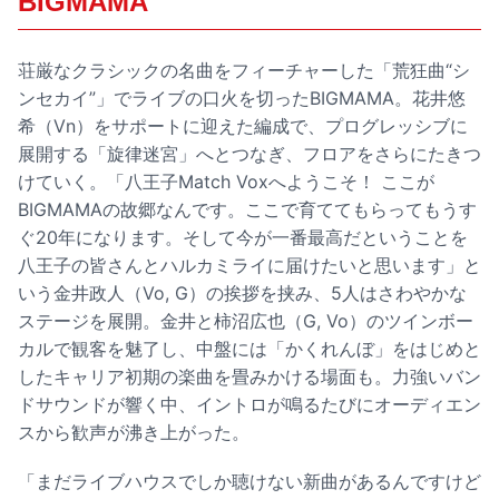
BIGMAMA
荘厳なクラシックの名曲をフィーチャーした「荒狂曲“シ
ンセカイ”」でライブの口火を切ったBIGMAMA。花井悠
希（Vn）をサポートに迎えた編成で、プログレッシブに
展開する「旋律迷宮」へとつなぎ、フロアをさらにたきつ
けていく。「八王子Match Voxへようこそ！ ここが
BIGMAMAの故郷なんです。ここで育ててもらってもうす
ぐ20年になります。そして今が一番最高だということを
八王子の皆さんとハルカミライに届けたいと思います」と
いう金井政人（Vo, G）の挨拶を挟み、5人はさわやかな
ステージを展開。金井と柿沼広也（G, Vo）のツインボー
カルで観客を魅了し、中盤には「かくれんぼ」をはじめと
したキャリア初期の楽曲を畳みかける場面も。力強いバン
ドサウンドが響く中、イントロが鳴るたびにオーディエン
スから歓声が沸き上がった。
「まだライブハウスでしか聴けない新曲があるんですけど