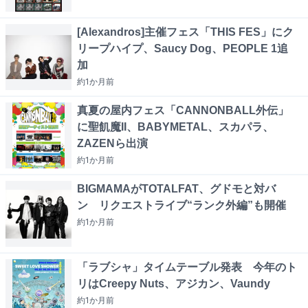
[Alexandros]主催フェス「THIS FES」にク
リープハイプ、Saucy Dog、PEOPLE 1追
加
約1か月
前
真夏の屋内フェス「CANNONBALL外伝」
に聖飢魔II、BABYMETAL、スカパラ、
ZAZENら出演
約1か月
前
BIGMAMAがTOTALFAT、グドモと対バ
ン リクエストライブ“ランク外編”も開催
約1か月
前
「ラブシャ」タイムテーブル発表 今年のト
リはCreepy Nuts、アジカン、Vaundy
約1か月
前