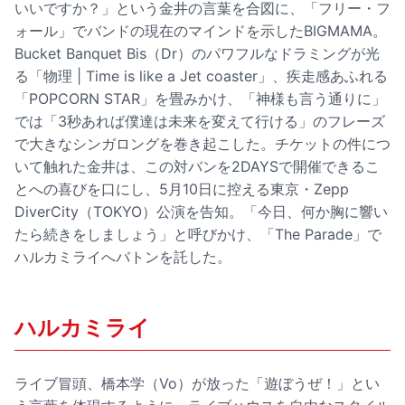
いいですか？」という金井の言葉を合図に、「フリー・フ
ォール」でバンドの現在のマインドを示したBIGMAMA。
Bucket Banquet Bis（Dr）のパワフルなドラミングが光
る「物理 | Time is like a Jet coaster」、疾走感あふれる
「POPCORN STAR」を畳みかけ、「神様も言う通りに」
では「3秒あれば僕達は未来を変えて行ける」のフレーズ
で大きなシンガロングを巻き起こした。チケットの件につ
いて触れた金井は、この対バンを2DAYSで開催できるこ
とへの喜びを口にし、5月10日に控える東京・Zepp
DiverCity（TOKYO）公演を告知。「今日、何か胸に響い
たら続きをしましょう」と呼びかけ、「The Parade」で
ハルカミライへバトンを託した。
ハルカミライ
ライブ冒頭、橋本学（Vo）が放った「遊ぼうぜ！」とい