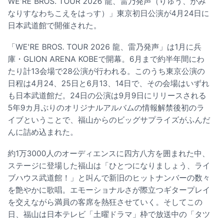
WE'RE BROS. TOUR 2026 龍、雷乃発声（りゅう、かみ
なりすなわちこえをはっす）」東京初日公演が4月24日に
日本武道館で開催された。
「WE'RE BROS. TOUR 2026 龍、雷乃発声」は1月に兵
庫・GLION ARENA KOBEで開幕。6月まで約半年間にわ
たり計13会場で28公演が行われる。このうち東京公演の
日程は4月24、25日と6月13、14日で、その会場はいずれ
も日本武道館だ。24日の公演は9月9日にリリースされる
5年9カ月ぶりのオリジナルアルバムの情報解禁後初のラ
イブということで、福山からのビッグサプライズがふんだ
んに詰め込まれた。
約1万3000人のオーディエンスに四方八方を囲まれた中、
ステージに登場した福山は「ひとつになりましょう、ライ
ブハウス武道館！」と叫んで新旧のヒットナンバーの数々
を艶やかに歌唱。エモーショナルさが際立つギタープレイ
を交えながら満員の客席を熱狂させていく。そしてこの
日、福山は日本テレビ「土曜ドラマ」枠で放送中の「タツ