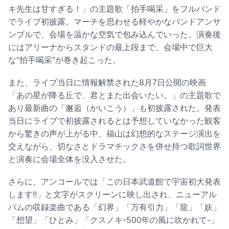
キ先生は甘すぎる！」の主題歌「拍手喝采」をフルバンド
でライブ初披露。マーチを思わせる軽やかなバンドアンサ
ンブルで、会場を温かな空気で包み込んでいった。演奏後
にはアリーナからスタンドの最上段まで、会場中で巨大
な“拍手喝采”が巻き起こった。
また、ライブ当日に情報解禁された8月7日公開の映画
「あの星が降る丘で、君とまた出会いたい。」の主題歌で
あり最新曲の「邂逅（かいこう）」も初披露された。発表
当日にライブで初披露されるとは予想していなかった観客
から驚きの声が上がる中、福山は幻想的なステージ演出を
交えながら、切なさとドラマチックさを併せ持つ歌詞世界
と演奏に会場全体を没入させた。
さらに、アンコールでは「この日本武道館で宇宙初大発表
します!!」と文字がスクリーンに映し出され、ニューアル
バムの収録楽曲である「幻界」「万有引力」「龍」「妖」
「想望」「ひとみ」「クスノキ-500年の風に吹かれて-」