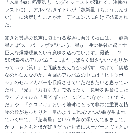
「木星 feat. 稲葉浩志」のダイジェストが流れる。映像の
ラストには、アルバムタイトルが「超新星（ちょうしんせ
い）」に決定したことがオーディエンスに向けて発表され
た。
驚きと賛辞の歓声に包まれる客席に向けて福山は、「超新
星とは“スーパーノヴァ”という、星が一生の最後に起こす
巨大な爆発現象という意味を込めています。最後……？
50代最後のアルバム？……またしばらく出さないつもりか
っていう（笑）」と冗談を交えながら話す。続けて「偶然
なのかなんなのか、今回のアルバムの中には『ヒトツボ
シ』のセルフカバーを収録させていただきたいと思ってい
たり、『光』『万有引力』であったり。長崎を舞台にした
ライブフィルム『月光 ずっとこの光につながっていたん
だ』や、『クスノキ』という地球にとって非常に重要な植
物の歌があったりと。星のように1つひとつの曲が生まれ
ていく中で、『超新星』という言葉が浮かんできまして。
かつ、もともと僕が好きだったお酒にスーパーノヴァとい