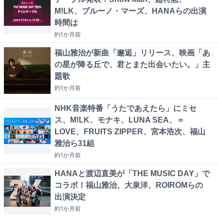
M!LK、ブルーノ・マーズ、HANAらの出演
時間は
約1か月
前
福山雅治が新曲「邂逅」リリース、映画「あ
の星が降る丘で、君とまた出会いたい。」主
題歌
約1か月
前
NHK音楽特番「うたであえたら」にミセ
ス、M!LK、モナキ、LUNA SEA、＝
LOVE、FRUITS ZIPPER、宮本浩次、福山
雅治ら31組
約1か月
前
HANAと渡辺直美が「THE MUSIC DAY」で
コラボ！福山雅治、大泉洋、ROIROMらの
出演決定
約1か月
前