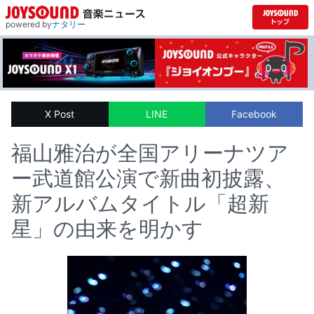
powered by
ナタリー
X Post
LINE
Facebook
福山雅治が全国アリーナツア
ー武道館公演で新曲初披露、
新アルバムタイトル「超新
星」の由来を明かす