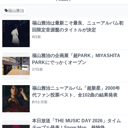
福山雅治
福山雅治は最新こそ最良、ニューアルバム初
回限定音源盤のタイトルが決定
6日
前
福山雅治の企画展「超PARK」MIYASHITA
PARKにでっかくオープン
27日
前
福山雅治ニューアルバム「超新星」2000年
代ファン投票ベスト、全102曲の結果発表
約1か月
前
本日放送「THE MUSIC DAY 2026」タイム
テーブル発表！Snow Man、超特急、