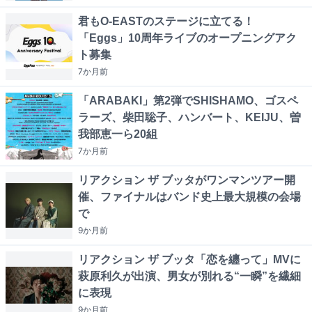
君もO-EASTのステージに立てる！
「Eggs」10周年ライブのオープニングアク
ト募集
7か月
前
「ARABAKI」第2弾でSHISHAMO、ゴスペ
ラーズ、柴田聡子、ハンバート、KEIJU、曽
我部恵一ら20組
7か月
前
リアクション ザ ブッタがワンマンツアー開
催、ファイナルはバンド史上最大規模の会場
で
9か月
前
リアクション ザ ブッタ「恋を纏って」MVに
萩原利久が出演、男女が別れる“一瞬”を繊細
に表現
9か月
前