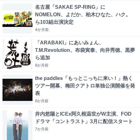
名古屋「SAKAE SP-RING」に
NOMELON、よだか、柏木ひなた、ハク。
ら103組出演決定
4か月
前
「ARABAKI」にあいみょん、
T.M.Revolution、布袋寅泰、向井秀徳、黒夢
ら追加
6か月
前
the paddles「もっとこっちに来い！」熱く
ツアー開幕、梅田クアトロ単独公演開催を発
表
6か月
前
井内悠陽とICEx阿久根温世がW主演、FOD
ドラマ「コントラスト」3月に配信スタート
7か月
前