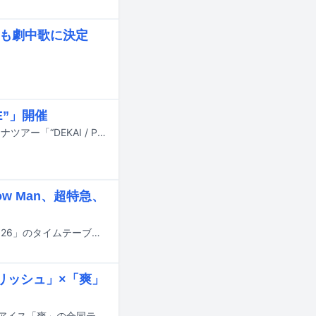
」も劇中歌に決定
E”」開催
シンガーソングライター・キタニタツヤが、12月より自身最大規模となるアリーナツアー「“DEKAI / PURE”」を開催する。
ow Man、超特急、
本日7月4日13:30から日本テレビ系で放送される音楽特番「THE MUSIC DAY 2026」のタイムテーブルが発表された。
リッシュ」×「爽」
星街すいせいが出演するロッテの“飲むアイス”「クーリッシュ」と微細氷入りのアイス「爽」の合同テレビCM「冷たくて青い、夏が来た。」編が、7月7日より全国オンエアされる。