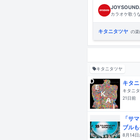
JOYSOUND
カラオケ歌うな
キタニタツヤ
の楽
キタニタツヤ
キタニ
キタニタ
21日
前
「サマ
ブルも