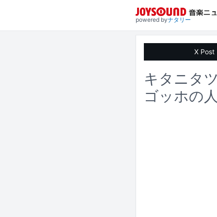
powered by
ナタリー
X Post
キタニタ
ゴッホの