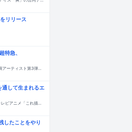
をリリース
、超特急、
7月4日に日本テレビ系で生放送される音楽特番「THE MUSIC DAY 2026」の出演アーティスト第3弾が発表された。
を通して生まれるエ
リーガルリリーの新曲「コニファー」が7月3日より日本テレビ系で放送されるテレビアニメ「これ描いて死ね」のエンディングテーマに決定した。
残したことをやり