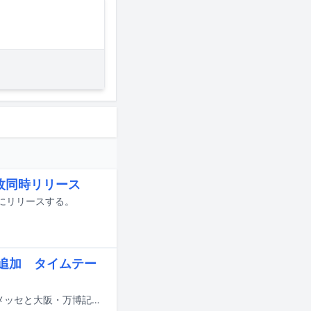
2枚同時リリース
時にリリースする。
eら追加 タイムテー
8月14日から16日までの3日間にわたり、千葉・ZOZOマリンスタジアム＆幕張メッセと大阪・万博記念公園で行われる音楽フェスティバル「SUMMER SONIC 2026」の追加出演アーティストが発表された。