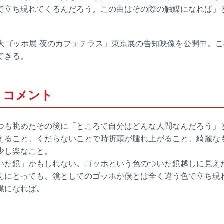
で立ち現れてくるんだろう。この曲はその際の触媒になれば」
は「大ゴッホ展 夜のカフェテラス」東京展の告知映像を公開中。
できる。
 コメント
つも眺めたその後に「ところで自分はどんな人間なんだろう」
えること、くだらないことで時折頭が腫れ上がること、綺麗な
少し楽なこと。
いた鏡」かもしれない。ゴッホという色のついた鏡越しに見え
んにとっても、鏡としてのゴッホが僕とは全く違う色で立ち現
媒になれば。