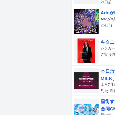
21日
前
Ado
Adoが
25日
前
キタニ
約1か月
本日放送
M!L
約1か月
星街す
合同C