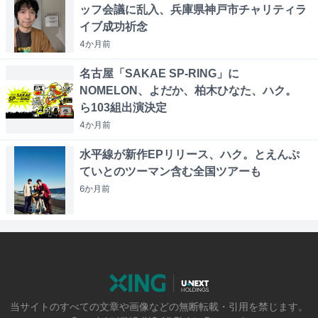
ッフ会議に乱入、兵庫県神戸市チャリティラ
イブ成功祈念
4か月
前
名古屋「SAKAE SP-RING」に
NOMELON、よだか、柏木ひなた、ハク。
ら103組出演決定
4か月
前
水平線が新作EPリリース、ハク。とえんぷ
ていとのツーマン含む全国ツアーも
6か月
前
当サイトのすべての文章や画像などの無断転載・引用を禁じます。