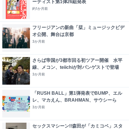
ーティスト第1弾26組発表
約1か月
前
フリージアンの新曲「栞」ミュージックビデ
オ公開、舞台は京都
3か月
前
さらば帝国が3都市回る初ツアー開催 水平
線、メコン、teiichiが対バンゲストで登場
3か月
前
「RUSH BALL」第1弾発表でBUMP、エル
レ、マカえん、BRAHMAN、サウシーら
3か月
前
セックスマシーン!!森田が「カミコベ」スタ