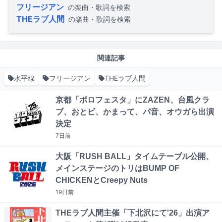
フリージアン
の楽曲・歌詞を検索
THEラブ人間
の楽曲・歌詞を検索
関連記事
水平線
フリージアン
THEラブ人間
京都「ボロフェスタ」にZAZEN、台風クラ
ブ、おとビ、かまって、パ音、オウガら出演
決定
7日
前
大阪「RUSH BALL」タイムテーブル公開、
メインステージのトリはBUMP OF
CHICKENとCreepy Nuts
19日
前
THEラブ人間主催「下北沢にて'26」出演ア