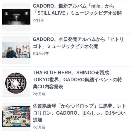
GADORO、最新アルバム「mile」から
「STILL ALIVE」ミュージックビデオ公開
22日
前
GADORO、本日発売アルバムから「ヒトリ
ゴト」ミュージックビデオ公開
約2か月
前
THA BLUE HERB、SHINGO★西成、
TOKYO世界、GADORO集結イベントの特
典CD内容発表
2か月
前
佐賀県唐津「からつドロップ」に黒夢、レト
ロリロン、GADORO、まらしぃ、DJやつい
追加
2か月
前