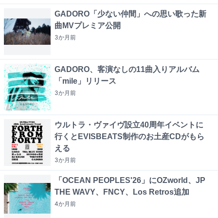
GADORO「少ない仲間」への思い歌った新
曲MVプレミア公開
3か月
前
GADORO、客演なしの11曲入りアルバム
「mile」リリース
3か月
前
ウルトラ・ヴァイヴ設立40周年イベントに
行くとEVISBEATS制作のお土産CDがもら
える
3か月
前
「OCEAN PEOPLES'26」にOZworld、JP
THE WAVY、FNCY、Los Retros追加
4か月
前