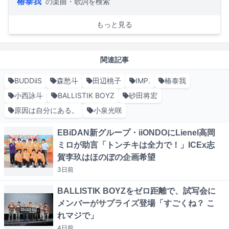
椿泰我
の楽曲・歌詞を検索
もっと見る
関連記事
BUDDiiS
森愁斗
田辺桃子
IMP.
椿泰我
小西詠斗
BALLISTIK BOYZ
砂田将宏
原因は自分にある。
小泉光咲
EBiDAN新グループ・iiONDOにLienel高岡
ミロが助言「トンチキは全力で！」ICEx志
賀李玖はほのぼの企画希望
3日
前
BALLISTIK BOYZをゼロ距離で、試写会に
メンバーがサプライズ登場「すごくね？ こ
れマジで」
4日
前