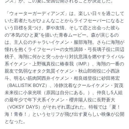
ンズ」が、この夏に全国公開されることが決定した。
「ウォーターガーディアンズ」は、楽しい日々を過ごして
いた若者たちがひょんなことからライフセーバーになると
いう目標を見つけ、夢や友情、そして恋と出会った彼ら
の“本気のひと夏”を描いた青春ムービー。森が演じるの
は、主人公のチャラいイケメン・服部海翔。さらに海翔が
憧れを抱くライフセーバーの女性講師・弓長璃子役に田辺
桃子、海翔に何かと突っかかり対抗意識を燃やすライバル
系イケメン・上野颯真役に椿泰我（IMP.）、海翔の一番の
親友で気弱なオタク気質イケメン・秋山郎樹役に小西詠
斗、明るい筋肉関西弁イケメン・相良雄登役に砂田将宏
（BALLISTIK BOYZ）、冷静沈着なクールイケメン・賀茂
未来役に小泉光咲（原因は自分にある。）、仲良し5人組
の最年少で年下犬系イケメン・櫻井陽人役に長野蒼大
（VOKSY DAYS）がそれぞれ選ばれた。特報では「夏！
海！青春！」というセリフが飛び出す夏らしい映像が公開
となった。