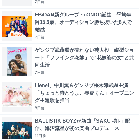
7日
前
EBiDAN新グループ・iiONDO誕生！平均年
齢15.6歳、オーディション勝ち抜いた8人で
結成
7日
前
ゲンジブ武藤潤が売れない芸人役、縦型ショ
ート「フライング花嫁」で“花嫁姿の女”と共
同生活
7日
前
Lienel、中川翼＆ゲンジブ桜木雅哉W主演
「ちょっと待とうよ、春虎くん」オープニン
グ主題歌を担当
8日
前
BALLISTIK BOYZが新曲「SAKU -朔-」配
信、海沼流星が初の楽曲プロデュース
11日
前