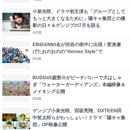
小泉光咲、ドラマ初主演も「グループとして
もっと大きくなるために」陽キャ集団との撮
影の日々＆ゲンジブの7月を語る
4日
前
EBiDAN60名が渋谷の街中に出現！変身遂
げたおのおのの“Heroes Style”で
6日
前
BUDDiiS森愁斗がビーチバレーで大はしゃ
ぎ「ウォーターガーディアンズ」本編映像＆
メイキング公開
6日
前
ゲンジブ小泉光咲、四坂亮翔、DXTEEN田
中笑太郎らがわっしょい！ドラマ「陽キャ集
団」OP映像公開