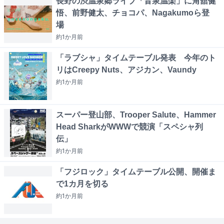
長野の渋温泉郷ライブ「音泉温楽」に角舘健
悟、前野健太、チョコパ、Nagakumoら登
場
約1か月
前
「ラブシャ」タイムテーブル発表 今年のト
リはCreepy Nuts、アジカン、Vaundy
約1か月
前
スーパー登山部、Trooper Salute、Hammer
Head SharkがWWWで競演「スペシャ列
伝」
約1か月
前
「フジロック」タイムテーブル公開、開催ま
で1カ月を切る
約1か月
前