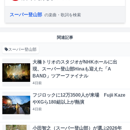
スーパー登山部
の楽曲・歌詞を検索
関連記事
スーパー登山部
大橋トリオのスタジオがNHKホールに出
現、スーパー登山部Hinaも迎えた「A
BAND」ツアーファイナル
4日
前
フジロックに12万3500人が来場 Fujii Kaze
やXGら180組以上が熱演
4日
前
小田智之（スーパー登山部）が選ぶ2026年