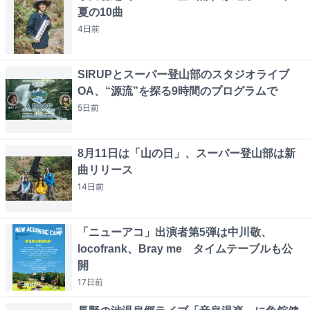
夏の10曲
4日
前
SIRUPとスーパー登山部のスタジオライブ
OA、“源流”を探る9時間のプログラムで
5日
前
8月11日は「山の日」、スーパー登山部は新
曲リリース
14日
前
「ニューアコ」出演者第5弾は中川敬、
locofrank、Bray me タイムテーブルも公
開
17日
前