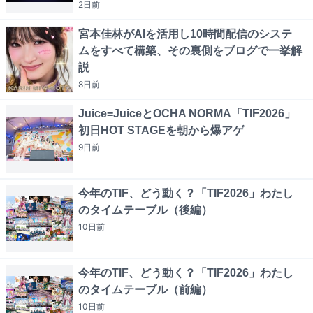
2日
前
宮本佳林がAIを活用し10時間配信のシステ
ムをすべて構築、その裏側をブログで一挙解
説
8日
前
Juice=JuiceとOCHA NORMA「TIF2026」
初日HOT STAGEを朝から爆アゲ
9日
前
今年のTIF、どう動く？「TIF2026」わたし
のタイムテーブル（後編）
10日
前
今年のTIF、どう動く？「TIF2026」わたし
のタイムテーブル（前編）
10日
前