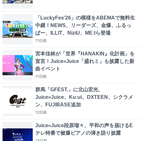
「LuckyFes'26」の模様をABEMAで無料生
中継！NEWS、リーダーズ、金爆、ふるっ
ぱー、ILLIT、NiziU、ME:Iら登場
11日
前
宮本佳林が「世界『HANAKIN』化計画」を
宣言！Juice=Juice「盛れミ」も披露した新
曲イベント
11日
前
群馬「GFEST.」に北山宏光、
Juice=Juice、Ku:ui、DXTEEN、シクラメ
ン、FUJIBASE追加
12日
前
Juice=Juice段原瑠々、平和の声を届けるE
テレ特番で被爆ピアノの弾き語り披露
13日
前