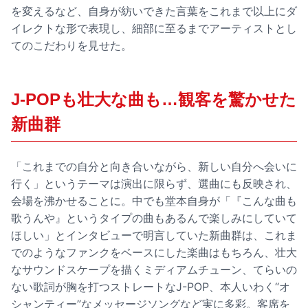
を変えるなど、自身が紡いできた言葉をこれまで以上にダ
イレクトな形で表現し、細部に至るまでアーティストとし
てのこだわりを見せた。
J-POPも壮大な曲も…観客を驚かせた
新曲群
「これまでの自分と向き合いながら、新しい自分へ会いに
行く」というテーマは演出に限らず、選曲にも反映され、
会場を沸かせることに。中でも堂本自身が「『こんな曲も
歌うんや』というタイプの曲もあるんで楽しみにしていて
ほしい」とインタビューで明言していた新曲群は、これま
でのようなファンクをベースにした楽曲はもちろん、壮大
なサウンドスケープを描くミディアムチューン、てらいの
ない歌詞が胸を打つストレートなJ-POP、本人いわく“オ
シャンティー”なメッセージソングなど実に多彩。客席を