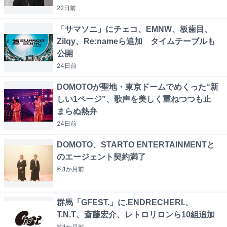
22日
前
「サマソニ」にチェコ、EMNW、板歯目、
Zilqy、Re:nameら追加 タイムテーブルも
公開
24日
前
DOMOTOが聖地・東京ドームでめくった“新
しい1ページ”、歌声を美しく重ねつつも止
まらぬ熱弁
24日
前
DOMOTO、STARTO ENTERTAINMENTと
のエージェント契約満了
約1か月
前
群馬「GFEST.」に.ENDRECHERI.、
T.N.T、斎藤宏介、レトロリロンら10組追加
約1か月
前