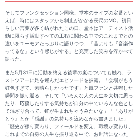
そしてファンクセッション同様、堂本のライブの定番とい
えば、時にはスタッフから制止がかかる長尺のMC。初日
らしい言葉が多く紡がれたこの日、堂本はアーティスト活
動に限らず活動すべての工程に関わる中でのこれまでとの
違いをユーモアたっぷりに語りつつ、「昔よりも『音楽作
ってるな』という感じがする」と充実した笑みを浮かべて
語った。
また5月31日に活動を終える後輩の嵐についても触れ、ラ
ストツアーに足を運んだエピソードを披露。「会場がもう
虹色すぎて、素晴らしかったです」と嵐ファンと共鳴した
瞬間を振り返る。そして「いろんな人の人生を大切に思っ
たり、応援したりする気持ちが自分の中でいろんな色とし
て混ざり合って、虹が生まれちゃうみたいな」「『ありが
とう』とか『感謝』の気持ちを込めながら書きました」
「歴史が移り変わり、フィールドを変え、環境が変わり、
これまでの自身の人生を振り返る中で、お世話になった