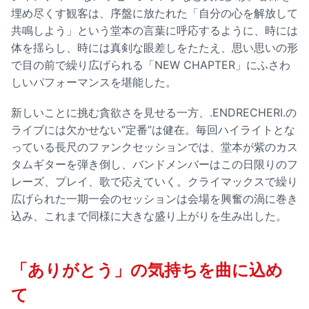
埋め尽くす観客は、序盤に放たれた「自分の心を解放して
共鳴しよう」という堂本の言葉に呼応するように、時には
体を揺らし、時には真剣な眼差しをたたえ、思い思いの形
で目の前で繰り広げられる「NEW CHAPTER」にふさわ
しいパフォーマンスを堪能した。
新しいことに挑む貪欲さを見せる一方、.ENDRECHERI.の
ライブには欠かせない“定番”は健在。毎回ハイライトとな
っている長尺のファンクセッションでは、堂本が紫のカス
タムギターを弾き倒し、バンドメンバーはこの日限りのフ
レーズ、プレイ、歌で応えていく。クライマックスで繰り
広げられた一期一会のセッションは会場を興奮の渦に巻き
込み、これまで同様に大きな盛り上がりを生み出した。
「ありがとう」の気持ちを曲に込め
て