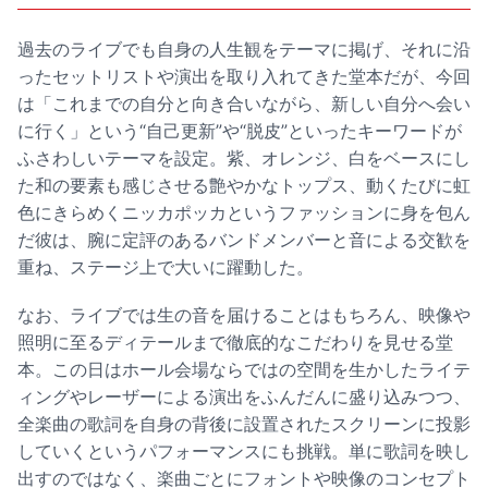
過去のライブでも自身の人生観をテーマに掲げ、それに沿
ったセットリストや演出を取り入れてきた堂本だが、今回
は「これまでの自分と向き合いながら、新しい自分へ会い
に行く」という“自己更新”や“脱皮”といったキーワードが
ふさわしいテーマを設定。紫、オレンジ、白をベースにし
た和の要素も感じさせる艶やかなトップス、動くたびに虹
色にきらめくニッカポッカというファッションに身を包ん
だ彼は、腕に定評のあるバンドメンバーと音による交歓を
重ね、ステージ上で大いに躍動した。
なお、ライブでは生の音を届けることはもちろん、映像や
照明に至るディテールまで徹底的なこだわりを見せる堂
本。この日はホール会場ならではの空間を生かしたライテ
ィングやレーザーによる演出をふんだんに盛り込みつつ、
全楽曲の歌詞を自身の背後に設置されたスクリーンに投影
していくというパフォーマンスにも挑戦。単に歌詞を映し
出すのではなく、楽曲ごとにフォントや映像のコンセプト