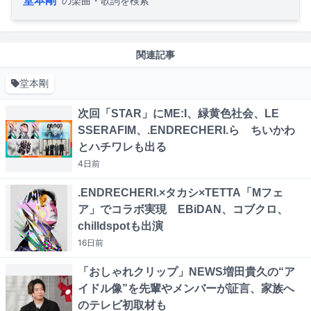
堂本剛
の楽曲・歌詞を検索
関連記事
堂本剛
次回「STAR」にME:I、緑黄色社会、LE
SSERAFIM、.ENDRECHERI.ら ちいかわ
とハチワレも出る
4日
前
.ENDRECHERI.×タカシ×TETTA「Mフェ
ア」でコラボ実現 EBiDAN、コブクロ、
chilldspotも出演
16日
前
「おしゃれクリップ」NEWS増田貴久の“ア
イドル像”を先輩やメンバーが証言、家族へ
のテレビ初取材も