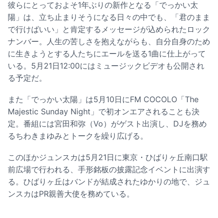
彼らにとっておよそ1年ぶりの新作となる「でっかい太
陽」は、立ち止まりそうになる日々の中でも、「君のまま
で行けばいい」と肯定するメッセージが込められたロック
ナンバー。人生の苦しさを抱えながらも、自分自身のため
に生きようとする人たちにエールを送る1曲に仕上がって
いる。5月21日12:00にはミュージックビデオも公開され
る予定だ。
また「でっかい太陽」は5月10日にFM COCOLO「The
Majestic Sunday Night」で初オンエアされることも決
定。番組には宮田和弥（Vo）がゲスト出演し、DJを務め
るちわきまゆみとトークを繰り広げる。
このほかジュンスカは5月21日に東京・ひばりヶ丘南口駅
前広場で行われる、手形銘板の披露記念イベントに出演す
る。ひばりヶ丘はバンドが結成されたゆかりの地で、ジュ
ンスカはPR親善大使を務めている。