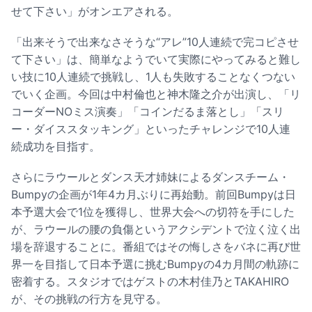
せて下さい」がオンエアされる。
「出来そうで出来なさそうな“アレ”10人連続で完コピさせ
て下さい」は、簡単なようでいて実際にやってみると難し
い技に10人連続で挑戦し、1人も失敗することなくつない
でいく企画。今回は中村倫也と神木隆之介が出演し、「リ
コーダーNOミス演奏」「コインだるま落とし」「スリ
ー・ダイススタッキング」といったチャレンジで10人連
続成功を目指す。
さらにラウールとダンス天才姉妹によるダンスチーム・
Bumpyの企画が1年4カ月ぶりに再始動。前回Bumpyは日
本予選大会で1位を獲得し、世界大会への切符を手にした
が、ラウールの腰の負傷というアクシデントで泣く泣く出
場を辞退することに。番組ではその悔しさをバネに再び世
界一を目指して日本予選に挑むBumpyの4カ月間の軌跡に
密着する。スタジオではゲストの木村佳乃とTAKAHIRO
が、その挑戦の行方を見守る。