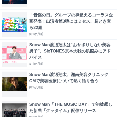
「音楽の日」グループの枠超えるコーラス企
画発表！出演者第3弾にはミセス、超とき宣
ら22組
約1か月
前
Snow Man渡辺翔太は“おサボりしない美容
男子”、SixTONES京本大我の肌悩みにアド
バイス
約1か月
前
Snow Man渡辺翔太、湘南美容クリニック
CMで美容医療について熱く語り合う
約1か月
前
Snow Man「THE MUSIC DAY」で初披露し
た新曲「グッタイム」配信リリース
約1か月
前