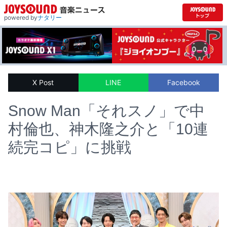
powered by
ナタリー
X Post
LINE
Facebook
Snow Man「それスノ」で中
村倫也、神木隆之介と「10連
続完コピ」に挑戦