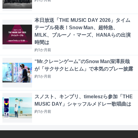
本日放送「THE MUSIC DAY 2026」タイム
テーブル発表！Snow Man、超特急、
M!LK、ブルーノ・マーズ、HANAらの出演
時間は
約1か月
前
“Mr.クレーンゲーム”のSnow Man深澤辰哉
が「サクサクヒムヒム」で本気のプレー披露
約1か月
前
スノスト、キンプリ、timeleszら参加「THE
MUSIC DAY」シャッフルメドレー歌唱曲は
約1か月
前