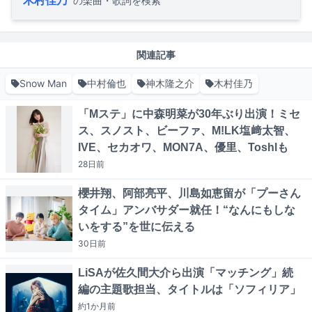
の楽曲・歌詞を検索
関連記事
Snow Man
中村倫也
神木隆之介
木村佳乃
「Mステ」に中森明菜が30年ぶり出演！ミセ
ス、スノスト、ビーファ、M!LK塩﨑太智、
IVE、セカオワ、MON7A、優里、Toshlも
28日
前
櫻井翔、阿部亮平、川島如恵留が「プーさん
タイム」アンバサダー就任！“なんにもしな
いをする”を世に伝える
30日
前
LiSAが佐久間大介ら出演「マッチング」続
編の主題歌担当、タイトルは「ソフィリア」
約1か月
前