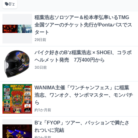
B'z
稲葉浩志ソロツアー＆松本孝弘率いるTMG
全国ツアーのチケット先行がPontaパスでス
タート
29日
前
バイク好きのB'z稲葉浩志 × SHOEI、コラボ
ヘルメット発売 7万400円から
30日
前
WANIMA主催「ワンチャンフェス」に稲葉
浩志、ワンオク、サンボマスター、モンパチ
ら
約1か月
前
B'z「FYOP」ツアー、パッションで満たさ
れついに完結
約1か月
前