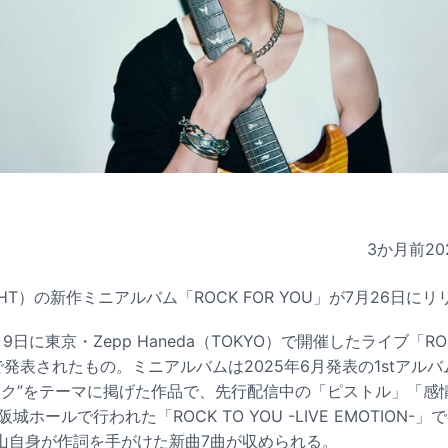
3か月前
20
IGHT）の新作ミニアルバム「ROCK FOR YOU」が7月26日に
に東京・Zepp Haneda（TOKYO）で開催したライブ「ROCK T
中で発表されたもの。ミニアルバムは2025年6月発表の1stアルバム
ロック”をテーマに掲げた作品で、先行配信中の「ピストル」「感
城ホールで行われた「ROCK TO YOU -LIVE EMOTION
山自身が作詞を手がけた新曲7曲が収められる。