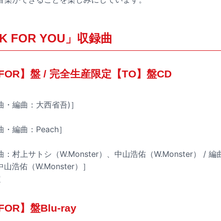
K FOR YOU」収録曲
OR】盤 / 完全生産限定【TO】盤CD
作曲・編曲：大西省吾)］
曲・編曲：Peach］
：村上サトシ（W.Monster）、中山浩佑（W.Monster） / 編曲
中山浩佑（W.Monster）］
定
R】盤Blu-ray