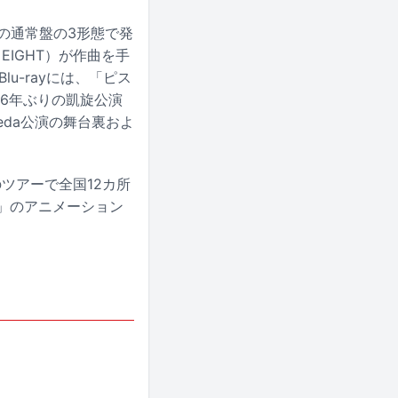
みの通常盤の3形態で発
IGHT）が作曲を手
u-rayには、「ピス
6年ぶりの凱旋公演
eda公演の舞台裏およ
このツアーで全国12カ所
シ」のアニメーション