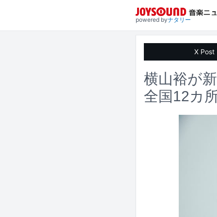
powered by
ナタリー
X Post
横山裕が新
全国12カ