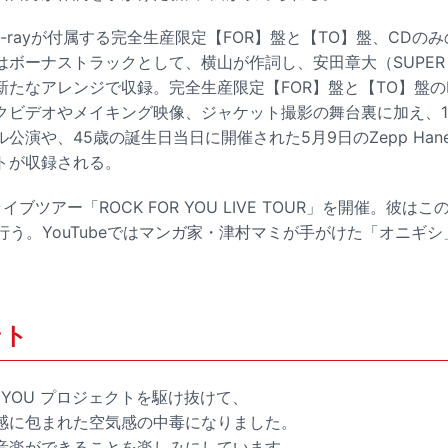
u-rayが付属する完全生産限定【FOR】盤と【TO】盤、CDの
ボーナストラックとして、横山が作詞し、安田章大（SUPER E
たなアレンジで収録。完全生産限定【FOR】盤と【TO】盤のBl
クビデオやメイキング映像、ジャケット撮影の舞台裏に加え、1
公演や、45歳の誕生日当日に開催された5月9日のZepp Han
トが収録される。
ブツアー「ROCK FOR YOU LIVE TOUR」を開催。彼は
行う。YouTubeではマンガ家・津村マミが手がけた「オニギ
ント
TO YOU プロジェクトを駆け抜けて、
感に包まれた空気感の中毒になりました。
音楽ができることを楽しみにしています。