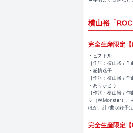
横山裕「ROC
完全生産限定【F
・ピストル
［作詞：横山裕 / 
・感情迷子
［作詞：横山裕 / 作
・ありがとう
［作詞：横山裕 / 作曲
シ（W.Monster）、
ほか、計7曲収録予
完全生産限定【FO