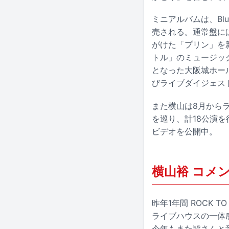
ミニアルバムは、Bl
売される。通常盤には
がけた「プリン」を新
トル」のミュージッ
となった大阪城ホール
びライブダイジェス
また横山は8月からライ
を巡り、計18公演を
ビデオを公開中。
横山裕 コメ
昨年1年間 ROCK 
ライブハウスの一体
今年もまた皆さんと