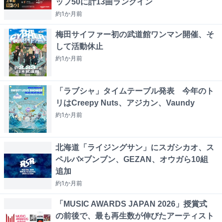
ップ50に計13曲ランクイン
約1か月
前
梅田サイファー初の武道館ワンマン開催、そ
して活動休止
約1か月
前
「ラブシャ」タイムテーブル発表 今年のト
リはCreepy Nuts、アジカン、Vaundy
約1か月
前
北海道「ライジングサン」にスガシカオ、ス
ペルバ×ブンブン、GEZAN、オウガら10組
追加
約1か月
前
「MUSIC AWARDS JAPAN 2026」授賞式
の前後で、最も再生数が伸びたアーティスト