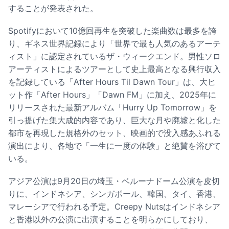
することが発表された。
Spotifyにおいて10億回再生を突破した楽曲数は最多を誇
り、ギネス世界記録により「世界で最も人気のあるアーテ
ィスト」に認定されているザ・ウィークエンド。男性ソロ
アーティストによるツアーとして史上最高となる興行収入
を記録している「After Hours Til Dawn Tour」は、大ヒ
ット作「After Hours」「Dawn FM」に加え、2025年に
リリースされた最新アルバム「Hurry Up Tomorrow」を
引っ提げた集大成的内容であり、巨大な月や廃墟と化した
都市を再現した規格外のセット、映画的で没入感あふれる
演出により、各地で「一生に一度の体験」と絶賛を浴びて
いる。
アジア公演は9月20日の埼玉・ベルーナドーム公演を皮切
りに、インドネシア、シンガポール、韓国、タイ、香港、
マレーシアで行われる予定。Creepy Nutsはインドネシア
と香港以外の公演に出演することを明らかにしており、