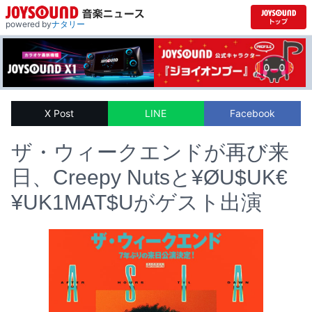
powered by
ナタリー
X Post
LINE
Facebook
ザ・ウィークエンドが再び来
日、Creepy Nutsと¥ØU$UK€
¥UK1MAT$Uがゲスト出演