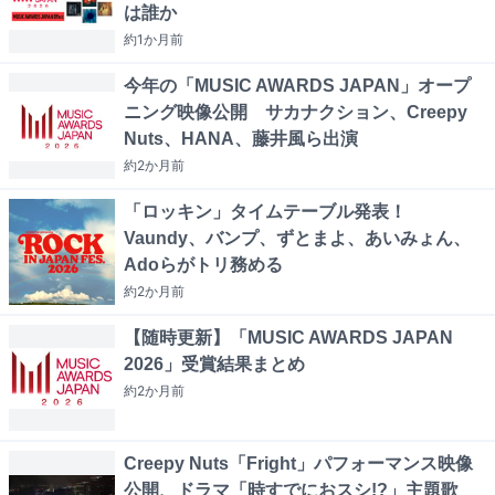
は誰か
約1か月
前
今年の「MUSIC AWARDS JAPAN」オープ
ニング映像公開 サカナクション、Creepy
Nuts、HANA、藤井風ら出演
約2か月
前
「ロッキン」タイムテーブル発表！
Vaundy、バンプ、ずとまよ、あいみょん、
Adoらがトリ務める
約2か月
前
【随時更新】「MUSIC AWARDS JAPAN
2026」受賞結果まとめ
約2か月
前
Creepy Nuts「Fright」パフォーマンス映像
公開、ドラマ「時すでにおスシ!?」主題歌