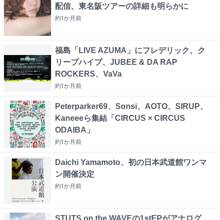
配信、東名阪ツアーの詳細も明らかに
約1か月
前
福島「LIVE AZUMA」にフレデリック、ク
リープハイプ、JUBEE & DA RAP
ROCKERS、VaVa
約1か月
前
Peterparker69、Sonsi、AOTO、SIRUP、
Kaneeeら集結「CIRCUS × CIRCUS
ODAIBA」
約1か月
前
Daichi Yamamoto、初の日本武道館ワンマ
ン開催決定
約1か月
前
STUTS on the WAVEの1stEPがアナログ