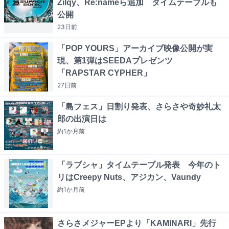
Zilqy、Re:nameら追加 タイムテーブルも
公開
23日
前
「POP YOURS」アーカイブ映像公開が実
現、第1弾はSEEDAプレゼンツ
「RAPSTAR CYPHER」
27日
前
「島フェス」日割り発表、さらさや奇妙礼太
郎の出演日は
約1か月
前
「ラブシャ」タイムテーブル発表 今年のト
リはCreepy Nuts、アジカン、Vaundy
約1か月
前
さらさメジャーEPより「KAMINARI」先行