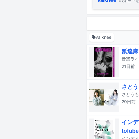
の楽曲・
valknee
舐達麻
21日
前
さとう
29日
前
インデ
tofu