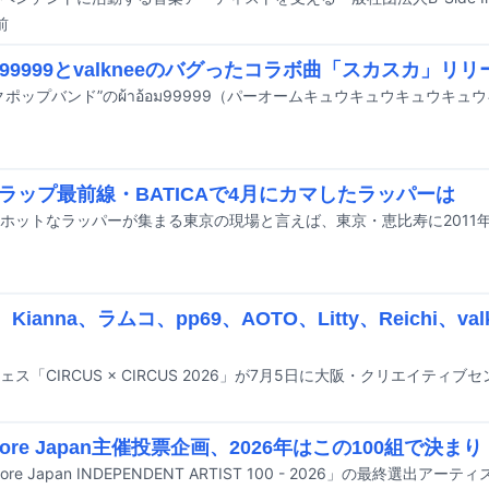
前
้อม99999とvalkneeのバグったコラボ曲「スカスカ」リ
ラップ最前線・BATICAで4月にカマしたラッパーは
i、Kianna、ラムコ、pp69、AOTO、Litty、Reichi、val
Core Japan主催投票企画、2026年はこの100組で決まり