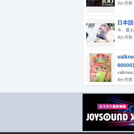
3か月
前
日本語
4か月
前
valk
9000
4か月
前