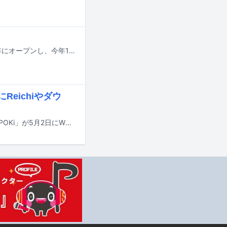
今、最もホットなラッパーが集まる東京の現場と言えば、東京・恵比寿に2011年にオープンし、今年15周年を迎えるEBISU BATICA。ヒップホップフェス「POP YOURS 2026」でニューカマーとして登場したAOTO、Siero、Sad Kid Yaz、Kiannaらも出演してきた日本語ラップの最前線であり、毎月さまざまなパーティが開催されています。この連載では、そんなBATICAのブッキングを担当している店長の一瀬公佑さんに特に印象に残ったパーティやラッパーを毎月紹介していただきます。
にReichiやダウ
valkneeとRachel（chelmico）が東京・WWWと共同で企画したイベント「PAKiPOKi」が5月2日にWWWとWWW βにて開催される。