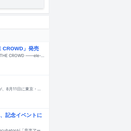
 CROWD」発売
音楽ライターの二木信が監修および編集を務めるヒップホップ / ラップ専門誌「THE CROWD ——ele-king presents HIP HOP JAPAN」が7月31日にP-VINEより発売される。
さとうもかとvalkneeのツーマンライブ「月見ル君想フpre.『Sugar Shock』」が、8月11日に東京・青山 月見ル君想フで開催される。
、記念イベントに
インディペンデントに活動する音楽アーティストを支える一般社団法人B-Side Incubatorが「音楽アーティストのための実践ガイドブック──インディペンデントに活動を続けるための5つのステップ」を無料で公開した。