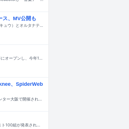
リース、MV公開も
“ジャンクポップバンド”のผ้าอ้อม99999（パーオームキュウキュウキュウキュウキュウ）とオルタナティブラッパー・valkneeのコラボレーション楽曲「スカスカ」が、本日6月3日に配信リリースされた。
今、最もホットなラッパーが集まる東京の現場と言えば、東京・恵比寿に2011年にオープンし、今年15周年を迎えたEBISU BATICA。シーンのトップを走るラッパーたちが出演してきた日本語ラップの最前線であり、毎月さまざまなパーティが開催されています。この連載では、そんなBATICAのブッキングを担当している店長の一瀬公佑さんが特に印象に残ったパーティやラッパーを毎月紹介。今回は15周年記念興行5DAYSについて振り返っていただきました。
knee、SpiderWeb
都市型フェス「CIRCUS × CIRCUS 2026」が7月5日に大阪・クリエイティブセンター大阪で開催される。
「TuneCore Japan INDEPENDENT ARTIST 100 - 2026」の最終選出アーティスト100組が発表された。