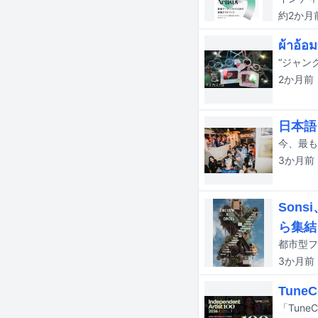
約2か月
ผ้าอ
2か月
前
日本語
3か月
前
Sons
ら集結
3か月
前
Tune