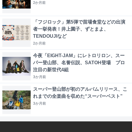
2か月
前
「フジロック」第5弾で苗場食堂などの出演
者一挙発表！井上園子、ずとまよ、
TENDOUJIなど
2か月
前
今夜「EIGHT-JAM」にレトロリロン、スー
パー登山部、名誉伝説、SATOH登場 プロ
注目の新世代4組
3か月
前
スーパー登山部が初のアルバムリリース、こ
れまでの全楽曲を収めた“スーパーベスト”
3か月
前