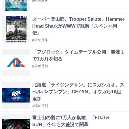
約1か月
前
スーパー登山部、Trooper Salute、Hammer
Head SharkがWWWで競演「スペシャ列
伝」
約1か月
前
「フジロック」タイムテーブル公開、開催ま
で1カ月を切る
約2か月
前
北海道「ライジングサン」にスガシカオ、ス
ペルバ×ブンブン、GEZAN、オウガら10組
追加
約2か月
前
富士山の麓に1万人が集結、「FUJI &
SUN」今年も大盛況で閉幕