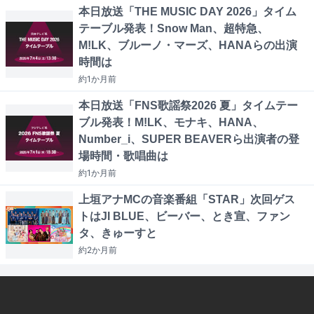
本日放送「THE MUSIC DAY 2026」タイム
テーブル発表！Snow Man、超特急、
M!LK、ブルーノ・マーズ、HANAらの出演
時間は
約1か月
前
本日放送「FNS歌謡祭2026 夏」タイムテー
ブル発表！M!LK、モナキ、HANA、
Number_i、SUPER BEAVERら出演者の登
場時間・歌唱曲は
約1か月
前
上垣アナMCの音楽番組「STAR」次回ゲス
トはJI BLUE、ビーバー、とき宣、ファン
タ、きゅーすと
約2か月
前