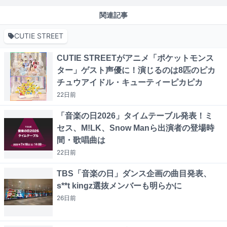
関連記事
CUTIE STREET
CUTIE STREETがアニメ「ポケットモンス
ター」ゲスト声優に！演じるのは8匹のピカ
チュウアイドル・キューティーピカピカ
22日
前
「音楽の日2026」タイムテーブル発表！ミ
セス、M!LK、Snow Manら出演者の登場時
間・歌唱曲は
22日
前
TBS「音楽の日」ダンス企画の曲目発表、
s**t kingz選抜メンバーも明らかに
26日
前