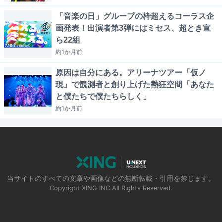
「音楽の日」グループの枠超えるコーラス企
画発表！出演者第3弾にはミセス、超とき宣
ら22組
約1か月
前
原因は自分にある。アリーナツアー「仮ノ
現」で観測者と創り上げた熱狂空間「あなた
と僕たちで僕たちらしく」
約1か月
前
当サイトのすべての文章や画像などの無断転載・引用を禁じます。
Copyright XING INC.All Rights Reserved.