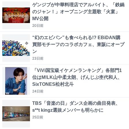
ゲンジブが中華料理店でアルバイト、「鉄鍋
のジャン！」オープニング主題歌「火宴」
MV公開
20日
前
“幻のエビパン”も食べられる!? EBiDAN購
買部モチーフのコラボカフェ、東阪にオープ
ン
23日
前
「ViVi国宝級イケメンランキング」各部門1
位はM!LK山中柔太朗、げんじぶ杢代和人、
SixTONES松村北斗
24日
前
TBS「音楽の日」ダンス企画の曲目発表、
s**t kingz選抜メンバーも明らかに
25日
前