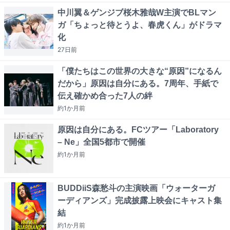
中川翼＆ゲンジブ桜木雅哉W主演でBLマン
ガ「ちょっと待とうよ、春虎くん」がドラマ
化
27日
前
「僕たちはこの世界の大きな“原因”になるん
だから」原因は自分にある。7周年、手紙で
伝え確かめ合った7人の絆
約1か月
前
原因は自分にある。FCツアー「Laboratory
– Ne」全国5都市で開催
約1か月
前
BUDDiiS森愁斗の主演映画「ウォーターガ
ーディアンズ」完成披露上映会にキャスト集
結
約1か月
前