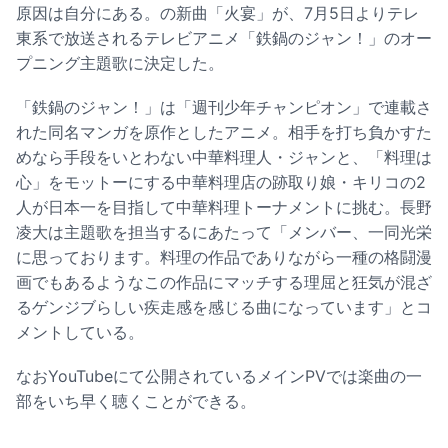
原因は自分にある。の新曲「火宴」が、7月5日よりテレ
東系で放送されるテレビアニメ「鉄鍋のジャン！」のオー
プニング主題歌に決定した。
「鉄鍋のジャン！」は「週刊少年チャンピオン」で連載さ
れた同名マンガを原作としたアニメ。相手を打ち負かすた
めなら手段をいとわない中華料理人・ジャンと、「料理は
心」をモットーにする中華料理店の跡取り娘・キリコの2
人が日本一を目指して中華料理トーナメントに挑む。長野
凌大は主題歌を担当するにあたって「メンバー、一同光栄
に思っております。料理の作品でありながら一種の格闘漫
画でもあるようなこの作品にマッチする理屈と狂気が混ざ
るゲンジブらしい疾走感を感じる曲になっています」とコ
メントしている。
なおYouTubeにて公開されているメインPVでは楽曲の一
部をいち早く聴くことができる。