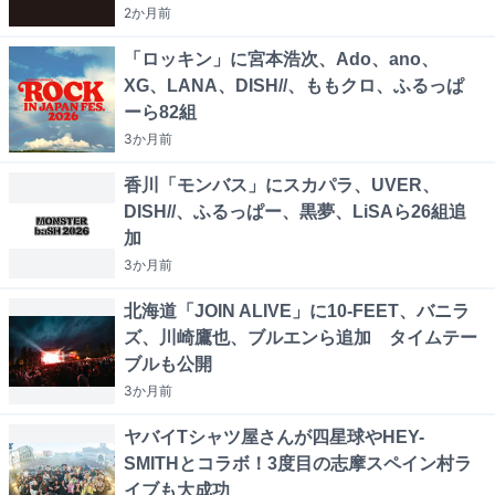
2か月
前
「ロッキン」に宮本浩次、Ado、ano、
XG、LANA、DISH//、ももクロ、ふるっぱ
ーら82組
3か月
前
香川「モンバス」にスカパラ、UVER、
DISH//、ふるっぱー、黒夢、LiSAら26組追
加
3か月
前
北海道「JOIN ALIVE」に10-FEET、バニラ
ズ、川崎鷹也、ブルエンら追加 タイムテー
ブルも公開
3か月
前
ヤバイTシャツ屋さんが四星球やHEY-
SMITHとコラボ！3度目の志摩スペイン村ラ
イブも大成功