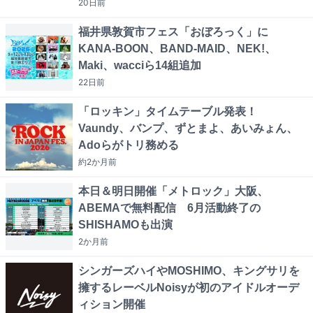
20日
前
福井県敦賀市フェス「おぼろっく」に
KANA-BOON、BAND-MAID、NEK!、
Maki、wacciら14組追加
22日
前
「ロッキン」タイムテーブル発表！
Vaundy、バンプ、ずとまよ、あいみょん、
Adoらがトリ務める
約2か月
前
本日＆明日開催「メトロック」大阪、
ABEMAで無料配信 6月活動終了の
SHISHAMOも出演
2か月
前
シンガーズハイやMOSHIMO、キングサリを
擁するレーベルNoisyが初のアイドルオーデ
ィション開催