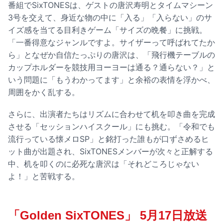
番組でSixTONESは、ゲストの唐沢寿明とタイムマシーン
3号を交えて、身近な物の中に「入る」「入らない」のサ
イズ感を当てる目利きゲーム「サイズの晩餐」に挑戦。
「一番得意なジャンルですよ。サイザーって呼ばれてたか
ら」となぜか自信たっぷりの唐沢は、「飛行機テーブルの
カップホルダーを競技用ヨーヨーは通る？通らない？」と
いう問題に「もうわかってます」と余裕の表情を浮かべ、
周囲をかく乱する。
さらに、出演者たちはリズムに合わせて机を叩き曲を完成
させる「セッションハイスクール」にも挑む。「令和でも
流行っている懐メロSP」と銘打った誰もが口ずさめるヒ
ット曲が出題され、SixTONESメンバーが次々と正解する
中、机を叩くのに必死な唐沢は「それどころじゃない
よ！」と苦戦する。
「Golden SixTONES」 5月17日放送