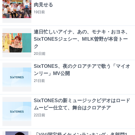
肉見せる
19日
前
連日忙しいアイナ、あの、モナキ・おヨネ、
SixTONESジェシー、M!LK曽野が本音トー
ク
20日
前
SixTONES、夜のクロアチアで歌う「マイオ
ンリー」MV公開
21日
前
SixTONESの新ミュージックビデオはロード
ムービー仕立て、舞台はクロアチア
22日
前
「ViVi国宝級イケメンランキング」各部門1