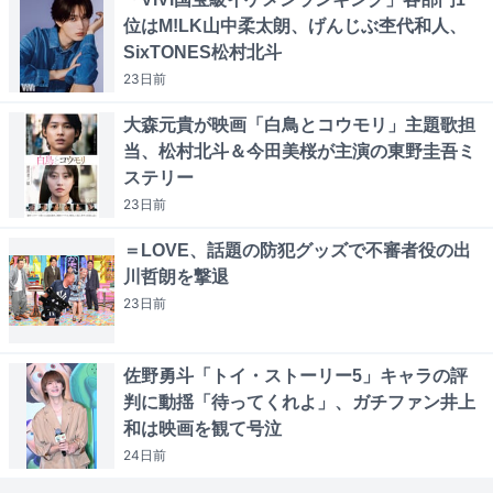
位はM!LK山中柔太朗、げんじぶ杢代和人、
SixTONES松村北斗
23日
前
大森元貴が映画「白鳥とコウモリ」主題歌担
当、松村北斗＆今田美桜が主演の東野圭吾ミ
ステリー
23日
前
＝LOVE、話題の防犯グッズで不審者役の出
川哲朗を撃退
23日
前
佐野勇斗「トイ・ストーリー5」キャラの評
判に動揺「待ってくれよ」、ガチファン井上
和は映画を観て号泣
24日
前