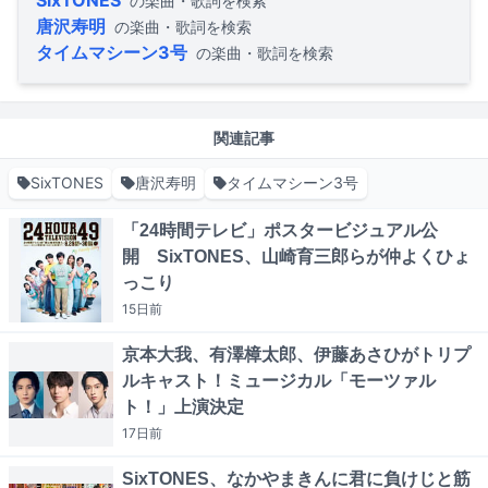
SixTONES
の楽曲・歌詞を検索
唐沢寿明
の楽曲・歌詞を検索
タイムマシーン3号
の楽曲・歌詞を検索
関連記事
SixTONES
唐沢寿明
タイムマシーン3号
「24時間テレビ」ポスタービジュアル公
開 SixTONES、山崎育三郎らが仲よくひょ
っこり
15日
前
京本大我、有澤樟太郎、伊藤あさひがトリプ
ルキャスト！ミュージカル「モーツァル
ト！」上演決定
17日
前
SixTONES、なかやまきんに君に負けじと筋