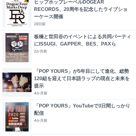
ヒップホップレーベルDOGEAR
RECORDS、20周年を記念したライブショ
ーケース開催
29日
前
板橋と世田谷のイベントによる共同パーティ
にISSUGI、GAPPER、BES、PAXら
2か月
前
「POP YOURS」が5年目にして進化、総勢
120組を迎えて日本語ラップの現在と未来を
提示
4か月
前
「POP YOURS」YouTubeで3日間しっかり
配信
4か月
前