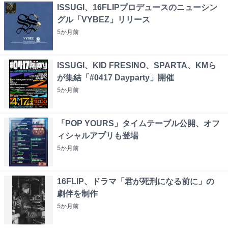
ISSUGI、16FLIPプロデュースのニューシン
グル「VYBEZ」リリース
5か月
前
ISSUGI、KID FRESINO、SPARTA、KMら
が集結「#0417 Dayparty」開催
5か月
前
「POP YOURS」タイムテーブル公開、オフ
ィシャルアプリも登場
5か月
前
16FLIP、ドラマ「君が死刑になる前に」の
劇伴を制作
5か月
前