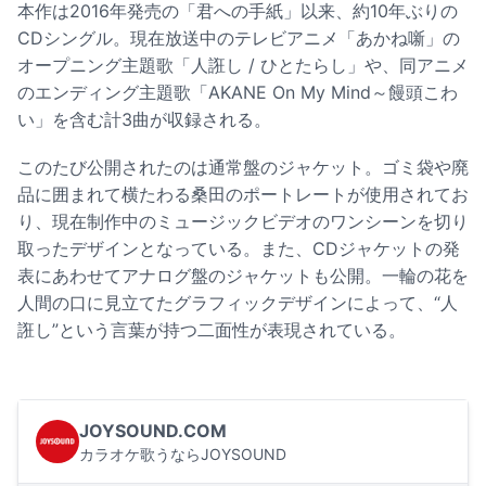
本作は2016年発売の「君への手紙」以来、約10年ぶりの
CDシングル。現在放送中のテレビアニメ「あかね噺」の
オープニング主題歌「人誑し / ひとたらし」や、同アニメ
のエンディング主題歌「AKANE On My Mind～饅頭こわ
い」を含む計3曲が収録される。
このたび公開されたのは通常盤のジャケット。ゴミ袋や廃
品に囲まれて横たわる桑田のポートレートが使用されてお
り、現在制作中のミュージックビデオのワンシーンを切り
取ったデザインとなっている。また、CDジャケットの発
表にあわせてアナログ盤のジャケットも公開。一輪の花を
人間の口に見立てたグラフィックデザインによって、“人
誑し”という言葉が持つ二面性が表現されている。
JOYSOUND.COM
カラオケ歌うならJOYSOUND