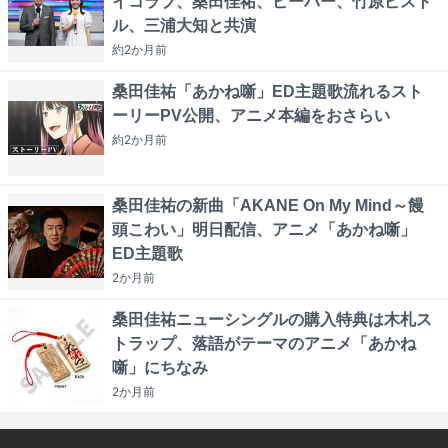
イコラブ、桑田佳祐、ビーバー、竹原ピスト
ル、三浦大知と共演
約2か月
前
桑田佳祐「あかね噺」ED主題歌流れるスト
ーリーPV公開、アニメ本編をおさらい
約2か月
前
桑田佳祐の新曲「AKANE On My Mind～饅
頭こわい」明日配信、アニメ「あかね噺」
ED主題歌
2か月
前
桑田佳祐ニューシングルの購入特典は木札ス
トラップ、落語がテーマのアニメ「あかね
噺」にちなみ
2か月
前