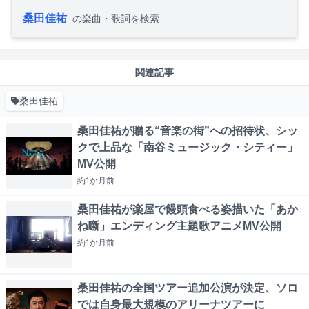
桑田佳祐
の楽曲・歌詞を検索
関連記事
桑田佳祐
桑田佳祐が贈る“音楽の街”への招待状、シッ
クで上品な「南谷ミュージック・シティー」
MV公開
約1か月
前
桑田佳祐が楽屋で饅頭食べる姿描いた「あか
ね噺」エンディング主題歌アニメMV公開
約1か月
前
桑田佳祐の全国ツアー追加公演が決定、ソロ
では自身最大規模のアリーナツアーに