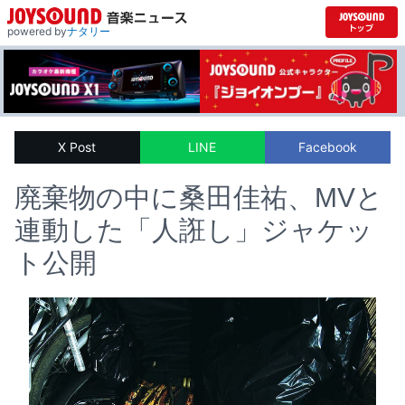
powered by
ナタリー
X Post
LINE
Facebook
廃棄物の中に桑田佳祐、MVと
連動した「人誑し」ジャケッ
ト公開