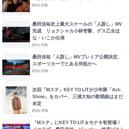
約1か月
前
桑田佳祐史上最大スケールの「人誑し」MV
完成 リョクシャカ小林壱誓、ゲス乙女ほ
な・いこか出演
約1か月
前
桑田佳祐「人誑し」MVプレミア公開決定、
スポーツカーでとある何処かへ
約2か月
前
次回「Mステ」KEY TO LITが少年隊「Act-
Show」をカバー、三浦大知の歌唱曲はまだ
未定
約2か月
前
「Mステ」にKEY TO LIT＆モナキ初登場！