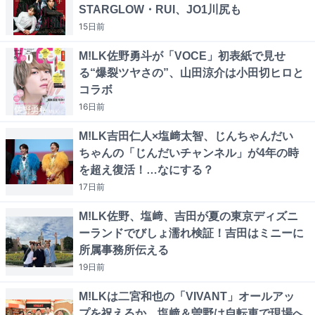
STARGLOW・RUI、JO1川尻も
15日
前
M!LK佐野勇斗が「VOCE」初表紙で見せ
る“爆裂ツヤさの”、山田涼介は小田切ヒロと
コラボ
16日
前
M!LK吉田仁人×塩﨑太智、じんちゃんだい
ちゃんの「じんだいチャンネル」が4年の時
を超え復活！…なにする？
17日
前
M!LK佐野、塩﨑、吉田が夏の東京ディズニ
ーランドでびしょ濡れ検証！吉田はミニーに
所属事務所伝える
19日
前
M!LKは二宮和也の「VIVANT」オールアッ
プを祝えるか、塩﨑＆曽野は自転車で現場へ