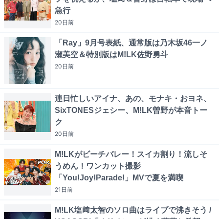
急行
20日
前
「Ray」9月号表紙、通常版は乃木坂46一ノ
瀬美空＆特別版はM!LK佐野勇斗
20日
前
連日忙しいアイナ、あの、モナキ・おヨネ、
SixTONESジェシー、M!LK曽野が本音トー
ク
20日
前
M!LKがビーチバレー！スイカ割り！流しそ
うめん！ワンカット撮影
「You!Joy!Parade!」MVで夏を満喫
21日
前
M!LK塩﨑太智のソロ曲はライブで沸きそう /