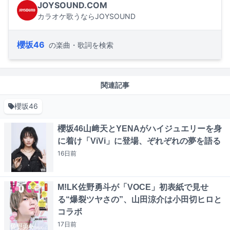
JOYSOUND.COM
カラオケ歌うならJOYSOUND
櫻坂46
の楽曲・歌詞を検索
関連記事
櫻坂46
櫻坂46山﨑天とYENAがハイジュエリーを身
に着け「ViVi」に登場、ぞれぞれの夢を語る
16日
前
M!LK佐野勇斗が「VOCE」初表紙で見せ
る“爆裂ツヤさの”、山田涼介は小田切ヒロと
コラボ
17日
前