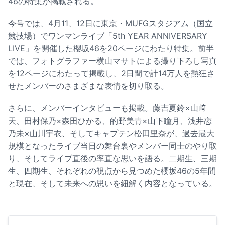
46の特集が掲載される。
今号では、4月11、12日に東京・MUFGスタジアム（国立
競技場）でワンマンライブ「5th YEAR ANNIVERSARY
LIVE」を開催した櫻坂46を20ページにわたり特集。前半
では、フォトグラファー横山マサトによる撮り下ろし写真
を12ページにわたって掲載し、2日間で計14万人を熱狂さ
せたメンバーのさまざまな表情を切り取る。
さらに、メンバーインタビューも掲載。藤吉夏鈴×山﨑
天、田村保乃×森田ひかる、的野美青×山下瞳月、浅井恋
乃未×山川宇衣、そしてキャプテン松田里奈が、過去最大
規模となったライブ当日の舞台裏やメンバー同士のやり取
り、そしてライブ直後の率直な思いを語る。二期生、三期
生、四期生、それぞれの視点から見つめた櫻坂46の5年間
と現在、そして未来への思いを紐解く内容となっている。