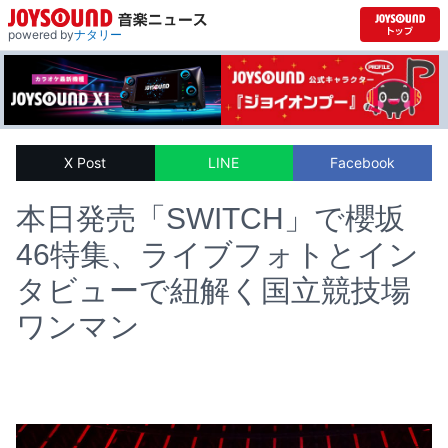
powered by
ナタリー
X Post
LINE
Facebook
本日発売「SWITCH」で櫻坂
46特集、ライブフォトとイン
タビューで紐解く国立競技場
ワンマン