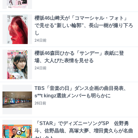
櫻坂46山﨑天が「コマーシャル・フォト」
で見せる“新しい輪郭”、長山一樹が撮り下ろ
し
24日
前
櫻坂46森田ひかる「サンデー」表紙に登
場、大人びた表情を見せる
24日
前
TBS「音楽の日」ダンス企画の曲目発表、
s**t kingz選抜メンバーも明らかに
26日
前
「STAR」でディズニーソングSP 佐野勇
斗、佐野晶哉、髙塚大夢、増田貴久らが名曲