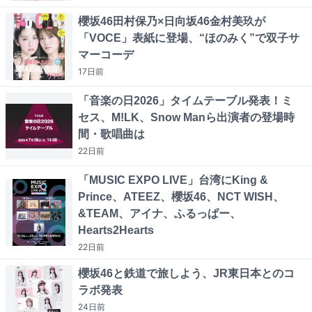
櫻坂46田村保乃×日向坂46金村美玖が
「VOCE」表紙に登場、“ほのみく”で双子サ
マーコーデ
17日
前
「音楽の日2026」タイムテーブル発表！ミ
セス、M!LK、Snow Manら出演者の登場時
間・歌唱曲は
22日
前
「MUSIC EXPO LIVE」台湾にKing &
Prince、ATEEZ、櫻坂46、NCT WISH、
&TEAM、アイナ、ふるっぱー、
Hearts2Hearts
22日
前
櫻坂46と鉄道で旅しよう、JR東日本とのコ
ラボ発表
24日
前