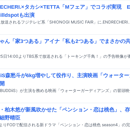
DRECHERI.×タカシ×TETTA「Mフェア」でコラボ実現 
illdspotも出演
ゃん「家3つある」アイナ「私も2つある」でまさかの
DiiS森愁斗が6kg増やして役作り、主演映画「ウォータ
開
BUDDiiS）が主演を務める映画「ウォーターガーディアンズ」の冒頭
・柏木悠が新風吹かせた「ペンション・恋は桃色」、存
細野晴臣