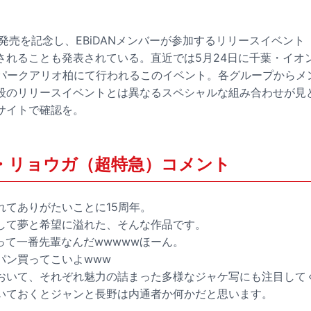
の発売を記念し、EBiDANメンバーが参加するリリースイベント「Y
されることも発表されている。直近では5月24日に千葉・イオ
ンパークアリオ柏にて行われるこのイベント。各グループからメ
段のリリースイベントとは異なるスペシャルな組み合わせが見
サイトで確認を。
代表・リョウガ（超特急）コメント
れてありがたいことに15周年。
して夢と希望に溢れた、そんな作品です。
って一番先輩なんだwwwwwほーん。
パン買ってこいよwww
おいて、それぞれ魅力の詰まった多様なジャケ写にも注目して
いておくとジャンと長野は内通者か何かだと思います。