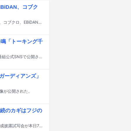
EBiDAN、コブク
8月1日に放送されるフジテレビ系「SHIONOGI MUSIC FAIR」に.ENDRECHERI.、コブクロ、EBiDAN、chilldspotが出演する。
共鳴「トーキング千
本日7月25日14:00よりTBS系で放送される「トーキング千鳥！」の予告映像が番組公式SNSで公開された。
ーガーディアンズ」
映像が公開された。
続のカギはフジの
7月31日よりFODで配信される新ドラマ「ペンション・恋は桃色 season4」の完成披露試写会が本日7月24日に東京・マルチシアターで行われ、キャストのリリー・フランキー、斎藤工、柏木悠（超特急）、高木完が登壇した。