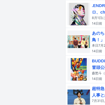
.EN
ロ、ch
14日
前
あのち
鳥！」
14日
前
BUD
冒頭公
森愁斗（
14日
前
超特急
人事と