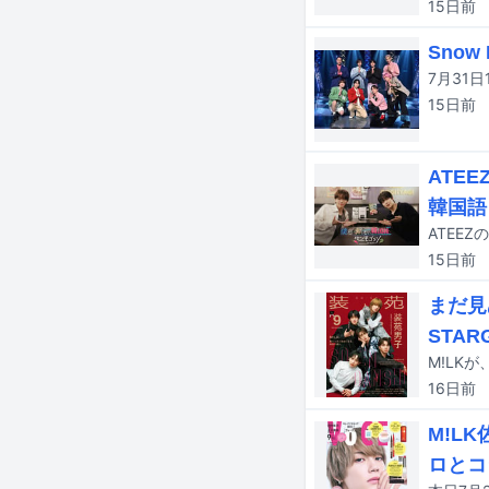
15日
前
Sno
15日
前
ATE
韓国語
15日
前
まだ見
STAR
M!LK
16日
前
M!L
ロとコ