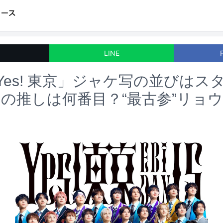
LINE
「Yes! 東京」ジャケ写の並びはス
の推しは何番目？“最古参”リョ