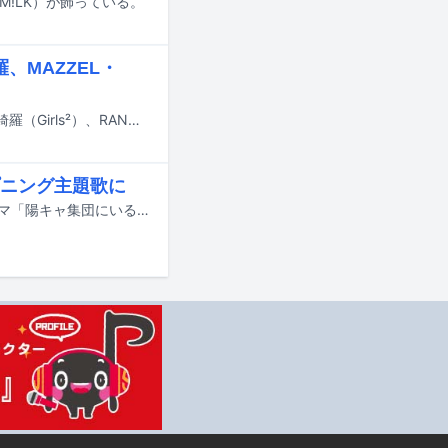
斗（M!LK）が飾っている。
、MAZZEL・
JO（&TEAM）が主演を務める映画「ワンダンス」の追加キャストとして、山口綺羅（Girls²）、RAN（MAZZEL）、TSUKKI、髙松アロハ（超特急）の出演が発表された。
ニング主題歌に
龍宮城の新曲「愛愛愛なんて」が、8月10日にスタートする読売テレビの新ドラマ「陽キャ集団にいる芹沢は、俺の前だと様子がおかしい」のオープニング主題歌に決定した。