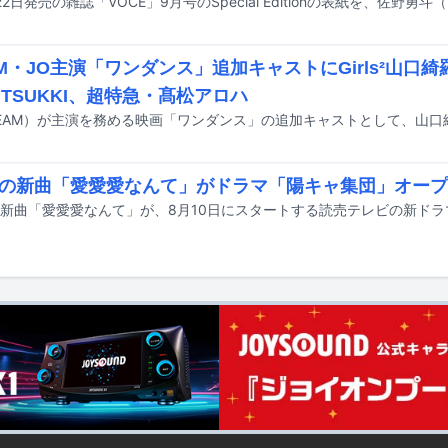
2日発売の雑誌「VOCE」9月号のSpecial Editionの表紙を、佐野勇
AM・JO主演「ワンダンス」追加キャストにGirls²山口綺羅
、TSUKKI、超特急・髙松アロハ
の新曲「愛愛愛なんて」がドラマ「陽キャ集団」オープ