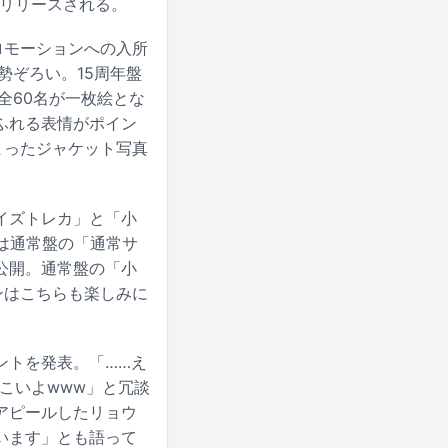
でリリースされる。
ロモーションへの入所
勢ぞろい。15周年盤
全60名が一枚絵とな
ふれる表情がポイン
まったジャケット写真
イズトレカ」と「小
は通常盤の「通常サ
公開。通常盤の「小
ンはこちらも楽しみに
ントを発表。「……え
こいよwww」と冗談
アピールしたリョウ
います」とも語って