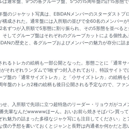
ルは通常盤、9つの各グループ盤、5つの15周年盤の計15形態
年盤のジャケット写真は、EBiDANメンバーのスターダストプ
が構成された。通常盤には入所順の並びで全60名のメンバーが
12名ずつが入所順で5形態に割り振られ、その5形態を並べると
。そしてグループ盤はそれぞれのグループカットによる個性あ
BiDANの歴史と、各グループおよびメンバーの魅力が存分に詰
されるトレカの絵柄も一部公開となった。形態ごとに「通常サ
種がそれぞれランダムで1枚ずつ封入されており、特設サイトで
ープ盤の「通常サイズトレカ」と「小サイズトレカ」の絵柄を
5周年盤のトレカ2種の絵柄も後日公開される予定なので、ファ
わせ、入所順で先頭に立つ超特急のリーダー・リョウガがコメ
一番先輩なんだwwwwwほーん。おいお前ら焼きそばパン買って
ぞれ魅力の詰まった多様なジャケ写にも注目してください」と
な僕の予想を書いておくとジャンと長野は内通者か何かだと思