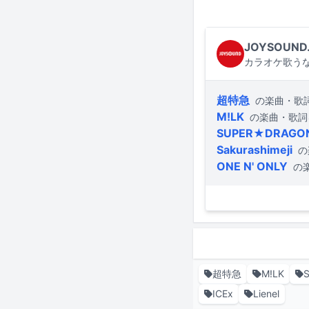
JOYSOUND
カラオケ歌うな
超特急
の楽曲・歌
M!LK
の楽曲・歌詞
SUPER★DRAGO
Sakurashimeji
の
ONE N' ONLY
の
超特急
M!LK
ICEx
Lienel