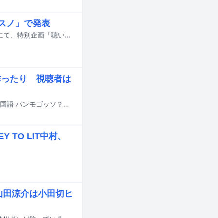
れスノ」で発表
7月31日19:00よりTBS系で放送される「それSnow Manにやらせて下さいSP」にて、特別企画「聴いただけで気分ブチアゲ↑テンションが上がるSnow Manの楽曲ランキング」がオンエアされる。
り作ったり 視聴者は
ATEEZのYUNHOとONE N' ONLYのHAYATOが出演する番組「僕らとおいしい韓国語 パンモゴッソ？」が、WOWOWオンデマンドで全話一挙配信された。10月には、WOWOWでテレビ放送される予定だ。
TO LIT中村、
、山田涼介は小田切ヒ