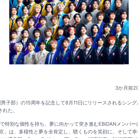
3か月前
2
学園男子部）の15周年を記念して8月11日にリリースされるシングル
された。
で特別な個性を持ち、夢に向かって突き進むEBiDANメンバ
 東京」は、多様性と夢を全肯定し、聴くものを笑顔に、そして幸せ