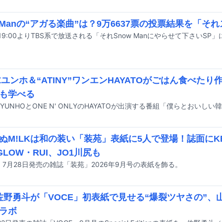
w Manの“アガる楽曲”は？9万6637票の投票結果を「そ
EZユンホ＆“ATINY”ワンエンHAYATOがごはん食べた
も学べる
ぬM!LKは和の装い「装苑」表紙に5人で登場！誌面にKEY 
GLOW・RUI、JO1川尻も
が、7月28日発売の雑誌「装苑」2026年9月号の表紙を飾る。
K佐野勇斗が「VOCE」初表紙で見せる“爆裂ツヤさの”
ラボ