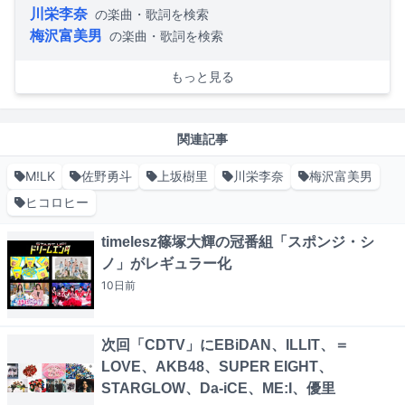
川栄李奈
の楽曲・歌詞を検索
梅沢富美男
の楽曲・歌詞を検索
もっと見る
関連記事
M!LK
佐野勇斗
上坂樹里
川栄李奈
梅沢富美男
ヒコロヒー
timelesz篠塚大輝の冠番組「スポンジ・シ
ノ」がレギュラー化
10日
前
次回「CDTV」にEBiDAN、ILLIT、＝
LOVE、AKB48、SUPER EIGHT、
STARGLOW、Da-iCE、ME:I、優里