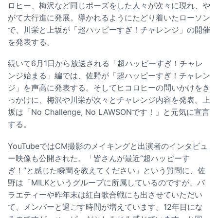
ロヒー、梅沢など同じポーズをした人々が次々に現れ、や
がて大行進に発展。導かれるようにたどり着いたローソン
で、川栄と上坂が「超ハッピーすぎ！チャレンジ」の開催
を発表する。
続いて6月1日から放送される「超ハッピーすぎ！チャレ
ンジ始まる」編では、佐野が「超ハッピーすぎ！チャレン
ジ」を声高に発表する。そしてヒコロヒーの問いかけをき
っかけに、梅沢や川栄が次々とチャレンジ内容を発表。上
坂は「No Challenge, No LAWSONです！」と元気に宣言
する。
YouTubeではCM撮影のメイキングと出演者のインタビュ
ー映像も公開された。「皆さんが最近“超ハッピーす
ぎ！”と感じた瞬間を教えてください」という質問に、佐
野は「M!LKというグループに所属しているのですが、バ
ラエティーや昨年末は紅白歌合戦にも出させていただい
て、メンバーと過ごす時間が増えています。12年⽬にな