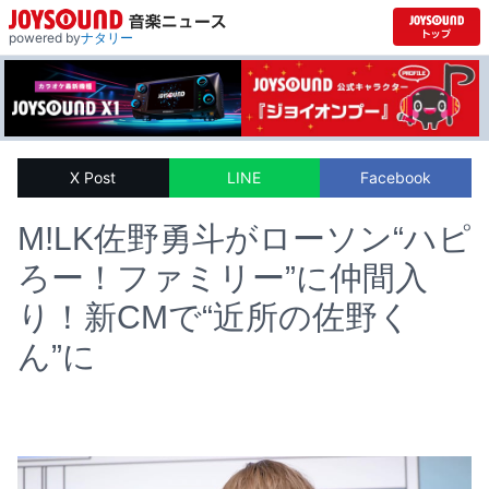
powered by
ナタリー
X Post
LINE
Facebook
M!LK佐野勇斗がローソン“ハピ
ろー！ファミリー”に仲間入
り！新CMで“近所の佐野く
ん”に