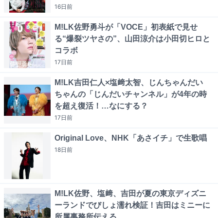
16日
前
M!LK佐野勇斗が「VOCE」初表紙で見せ
る“爆裂ツヤさの”、山田涼介は小田切ヒロと
コラボ
17日
前
M!LK吉田仁人×塩﨑太智、じんちゃんだい
ちゃんの「じんだいチャンネル」が4年の時
を超え復活！…なにする？
17日
前
Original Love、NHK「あさイチ」で生歌唱
18日
前
M!LK佐野、塩﨑、吉田が夏の東京ディズニ
ーランドでびしょ濡れ検証！吉田はミニーに
所属事務所伝える