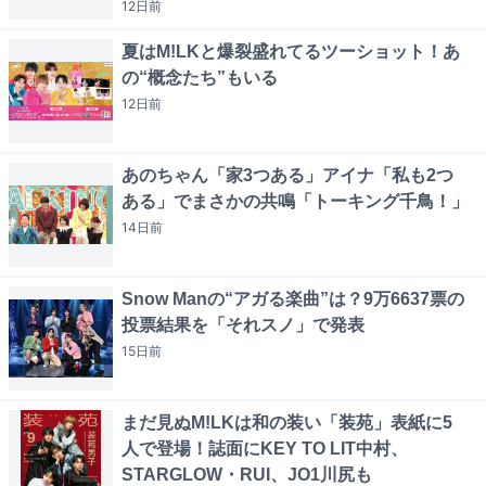
12日
前
夏はM!LKと爆裂盛れてるツーショット！あ
の“概念たち”もいる
12日
前
あのちゃん「家3つある」アイナ「私も2つ
ある」でまさかの共鳴「トーキング千鳥！」
14日
前
Snow Manの“アガる楽曲”は？9万6637票の
投票結果を「それスノ」で発表
15日
前
まだ見ぬM!LKは和の装い「装苑」表紙に5
人で登場！誌面にKEY TO LIT中村、
STARGLOW・RUI、JO1川尻も