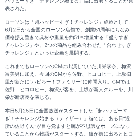
ハッピーすぎ！チャレンジ始まる」編に出演することが発
表された。
ローソンは「超ハッピーすぎ！チャレンジ」施策として、
6月2日から全国のローソン店舗で、創業51周年にちなみ
価格据え置きで具材や重量を約51％増量する「盛りすぎ
チャレンジ」や、2つの商品を組み合わせた「合わせすぎ
チャレンジ」といった企画を展開する。
これまでもローソンのCMに出演していた川栄李奈、梅沢
富美男に加え、今回のCMから佐野、ヒコロヒー、上坂樹
里が新たに“ハピろー！ファミリー”に仲間入り。CMでは
佐野、ヒコロヒー、梅沢が客を、上坂が新人クルーを、川
栄が新店長を演じる。
本日5月25日に全国放送がスタートした「超ハッピーす
ぎ！チャレンジ始まる（ティザー）」編では、ある日“近
所の佐野くん”が目を覚ますと腕が不思議なポーズになっ
ていることから物語がスタートする。彼が街に出るとヒコ