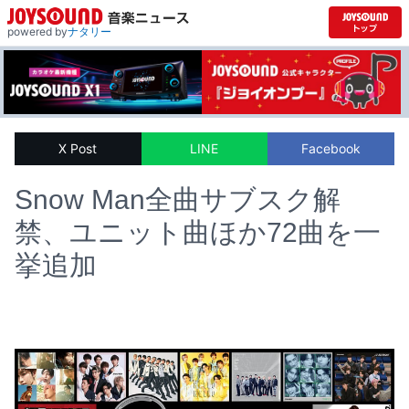
powered by
ナタリー
X Post
LINE
Facebook
Snow Man全曲サブスク解
禁、ユニット曲ほか72曲を一
挙追加