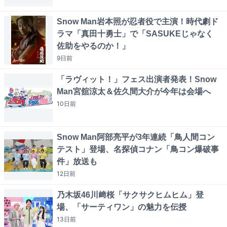
Snow Man岩本照が忍者役で主演！時代劇ド
ラマ「真田十勇士」で「SASUKEじゃなく
佐助をやるのか！」
9日
前
「ラヴィット！」フェス出演者発表！Snow
Man宮舘涼太＆佐久間大介が今年は会場へ
10日
前
Snow Man阿部亮平が3年連続「鳥人間コン
テスト」登場、名探偵コナン「鳥コン爆破事
件」放送も
12日
前
乃木坂46川﨑桜「サクサクヒムヒム」登
場、「サーティワン」の魅力を伝授
13日
前