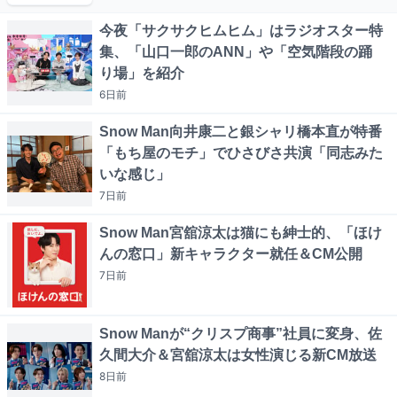
今夜「サクサクヒムヒム」はラジオスター特
集、「山口一郎のANN」や「空気階段の踊
り場」を紹介
6日
前
Snow Man向井康二と銀シャリ橋本直が特番
「もち屋のモチ」でひさびさ共演「同志みた
いな感じ」
7日
前
Snow Man宮舘涼太は猫にも紳士的、「ほけ
んの窓口」新キャラクター就任＆CM公開
7日
前
Snow Manが“クリスプ商事”社員に変身、佐
久間大介＆宮舘涼太は女性演じる新CM放送
8日
前