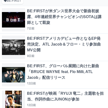
BE:FIRST
BE:FIRSTが米ダンス世界大会で新曲初披
露、4年連続世界チャンピオンのSOTAは講
師として凱旋
7日
前
BE:FIRSTアメリカデビュー作となるEP発
売決定、ATL Jacob＆フロー・ミリ参加曲
MV公開
9日
前
BE:FIRST、グローバル展開に向けた新曲
「BRUCE WAYNE feat. Flo Milli, ATL
Jacob」配信リリース
12日
前
BE:FIRSTが映画「RYUJI 竜二」主題歌を担
当、作詞作曲にJUNONが参加
12日
前