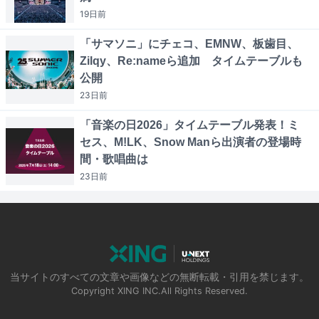
19日
前
「サマソニ」にチェコ、EMNW、板歯目、
Zilqy、Re:nameら追加 タイムテーブルも
公開
23日
前
「音楽の日2026」タイムテーブル発表！ミ
セス、M!LK、Snow Manら出演者の登場時
間・歌唱曲は
23日
前
当サイトのすべての文章や画像などの無断転載・引用を禁じます。
Copyright XING INC.All Rights Reserved.