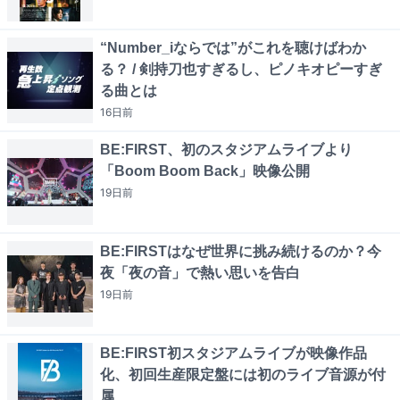
“Number_iならでは”がこれを聴けばわか
る？ / 剣持刀也すぎるし、ピノキオピーすぎ
る曲とは
16日
前
BE:FIRST、初のスタジアムライブより
「Boom Boom Back」映像公開
19日
前
BE:FIRSTはなぜ世界に挑み続けるのか？今
夜「夜の音」で熱い思いを告白
19日
前
BE:FIRST初スタジアムライブが映像作品
化、初回生産限定盤には初のライブ音源が付
属