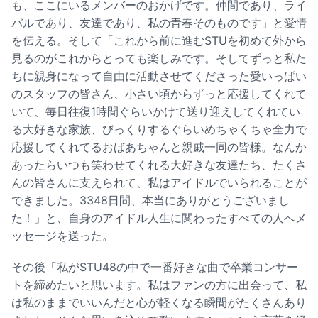
も、ここにいるメンバーのおかげです。仲間であり、ライ
バルであり、友達であり、私の青春そのものです」と愛情
を伝える。そして「これから前に進むSTUを初めて外から
見るのがこれからとっても楽しみです。そしてずっと私た
ちに親身になって自由に活動させてくださった愛いっぱい
のスタッフの皆さん、小さい頃からずっと応援してくれて
いて、毎日往復1時間ぐらいかけて送り迎えしてくれてい
る大好きな家族、びっくりするぐらいめちゃくちゃ全力で
応援してくれてるおばあちゃんと親戚一同の皆様。なんか
あったらいつも笑わせてくれる大好きな友達たち、たくさ
んの皆さんに支えられて、私はアイドルでいられることが
できました。3348日間、本当にありがとうございまし
た！」と、自身のアイドル人生に関わったすべての人へメ
ッセージを送った。
その後「私がSTU48の中で一番好きな曲で卒業コンサー
トを締めたいと思います。私はファンの方に出会って、私
は私のままでいいんだと心が軽くなる瞬間がたくさんあり