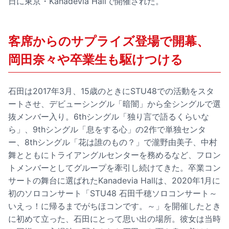
日に東京・Kanadevia Hallで開催された。
客席からのサプライズ登場で開幕、
岡田奈々や卒業生も駆けつける
石田は2017年3月、15歳のときにSTU48での活動をスタ
ートさせ、デビューシングル「暗闇」から全シングルで選
抜メンバー入り。6thシングル「独り言で語るくらいな
ら」、9thシングル「息をする心」の2作で単独センタ
ー、8thシングル「花は誰のもの？」で瀧野由美子、中村
舞とともにトライアングルセンターを務めるなど、フロン
トメンバーとしてグループを牽引し続けてきた。卒業コン
サートの舞台に選ばれたKanadevia Hallは、2020年1月に
初のソロコンサート「STU48 石田千穂ソロコンサート～
いえっ！に帰るまでがちほコンです。～」を開催したとき
に初めて立った、石田にとって思い出の場所。彼女は当時