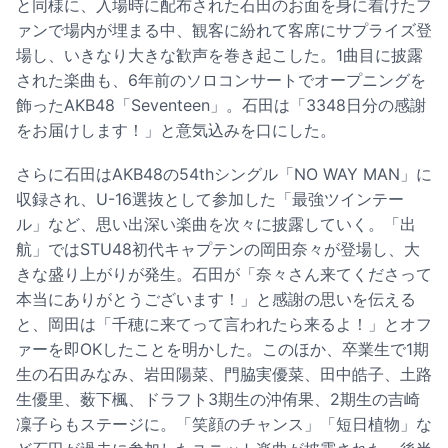
と同様に、入場時に配布された石田のお面を身に着けたフ
ァンで場内が埋まる中、観客に紛れて客席にサプライズ登
場し、いきなり大きな歓声を巻き起こした。1曲目に披露
された楽曲も、6年前のソロコンサートでオープニングを
飾ったAKB48「Seventeen」。石田は「3348日分の感謝
をお届けします！」と意気込みを口にした。
さらに石田はAKB48の54thシングル「NO WAY MAN」に
収録され、U-16選抜として参加した「最強ツインテー
ル」など、思い出深い楽曲を次々に披露していく。「出
航」ではSTU48初代キャプテンの岡田奈々が登場し、大
きな盛り上がりが発生。石田が「奈々さん来てくださって
本当にありがとうございます！」と感謝の思いを伝える
と、岡田は「千穂に来てって言われたら来るよ！」とオフ
ァーを即OKしたことを明かした。このほか、卒業生で1期
生の石田みなみ、岩田陽菜、門脇実優菜、田中皓子、土路
生優里、薮下楓、ドラフト3期生の沖侑果、2期生の吉崎
凜子らもステージに。「笑顔のチャンス」「短日植物」な