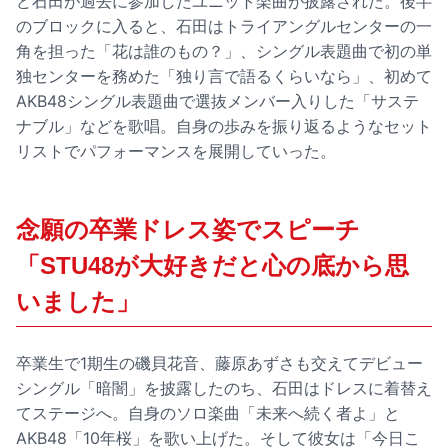
ど石田が過去に参加したユニット楽曲が披露された。後半
のブロックに入ると、石田はトライアングルセンターの一
角を担った「花は誰のもの？」、シングル表題曲で初の単
独センターを務めた「独り言で語るくらいなら」、初めて
AKB48シングル表題曲で選抜メンバー入りした「サステ
ナブル」などを歌唱。自身の歩みを振り返るようなセット
リストでパフォーマンスを展開していった。
念願の卒業ドレス姿でスピーチ
「STU48が大好きだと心の底から思
いました」
卒業生で1期生の磯貝花音、藤原あずさも交えてデビュー
シングル「暗闇」を披露したのち、石田はドレスに着替え
てステージへ。自身のソロ楽曲「未来へ続く者よ」と
AKB48「10年桜」を歌い上げた。そして彼女は「今日こ