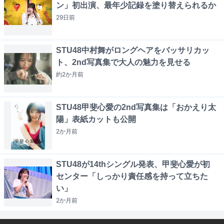
ン」初出演、最年少記録を塗り替えられるか
29日
前
STU48中村舞がロングヘアをバッサリカッ
ト、2nd写真集で大人の魅力を見せる
約2か月
前
STU48甲斐心愛の2nd写真集は「おかえり太
陽」表紙カットも公開
2か月
前
STU48が14thシングル発表、甲斐心愛が初
センター「しっかり責任感を持って立ちた
い」
2か月
前