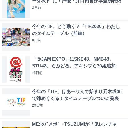
ー芽衣ド”に！声優・井口裕香が本誌初表紙
3日
前
今年のTIF、どう動く？「TIF2026」わたし
のタイムテーブル（前編）
8日
前
「@JAM EXPO」にSKE48、NMB48、
STU48、らぶどる、アキシブら30組追加
15日
前
今年の「TIF」はあーりんで始まり乃木坂46
で締めくくる！タイムテーブルついに発表
29日
前
ME:Iの“メボ”・TSUZUMIが「鬼レンチャ