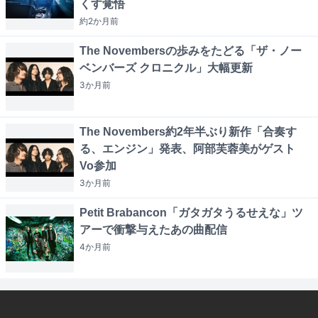
くす覚悟
約2か月
前
The Novembersの歩みをたどる「ザ・ノー
ベンバーズ クロニクル」大幅更新
3か月
前
The Novembers約2年半ぶり新作「合奏す
る、エンジン」発表、阿部芙蓉美がゲスト
Vo参加
3か月
前
Petit Brabancon「ガタガタうるせえな」ツ
アーで衝撃与えたあの曲配信
4か月
前