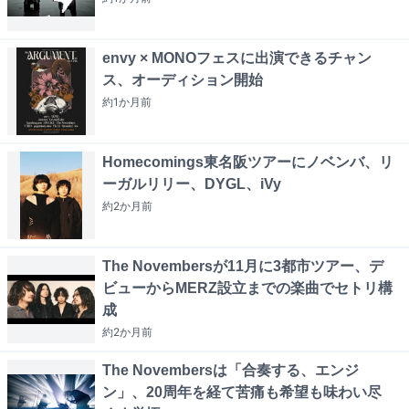
envy × MONOフェスに出演できるチャン
ス、オーディション開始
約1か月
前
Homecomings東名阪ツアーにノベンバ、リ
ーガルリリー、DYGL、iVy
約2か月
前
The Novembersが11月に3都市ツアー、デ
ビューからMERZ設立までの楽曲でセトリ構
成
約2か月
前
The Novembersは「合奏する、エンジ
ン」、20周年を経て苦痛も希望も味わい尽