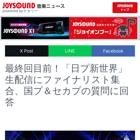
powered by
ナタリー
X Post
LINE
Facebook
最終回目前！「日プ新世界」
生配信にファイナリスト集
合、国プ＆セカプの質問に回
答