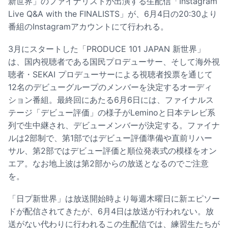
新世界」のファイナリストが出演する生配信「Instagram
Live Q&A with the FINALISTS」が、6月4日の20:30より
番組のInstagramアカウントにて行われる。
3月にスタートした「PRODUCE 101 JAPAN 新世界」
は、国内視聴者である国民プロデューサー、そして海外視
聴者・SEKAI プロデューサーによる視聴者投票を通じて
12名のデビューグループのメンバーを決定するオーディ
ション番組。最終回にあたる6月6日には、ファイナルス
テージ「デビュー評価」の様子がLeminoと日本テレビ系
列で生中継され、デビューメンバーが決定する。ファイナ
ルは2部制で、第1部ではデビュー評価準備や直前リハー
サル、第2部ではデビュー評価と順位発表式の模様をオン
エア。なお地上波は第2部からの放送となるのでご注意
を。
「日プ新世界」は放送開始時より毎週木曜日に新エピソー
ドが配信されてきたが、6月4日は放送が行われない。放
送がない代わりに行われるこの生配信では、練習生たちが