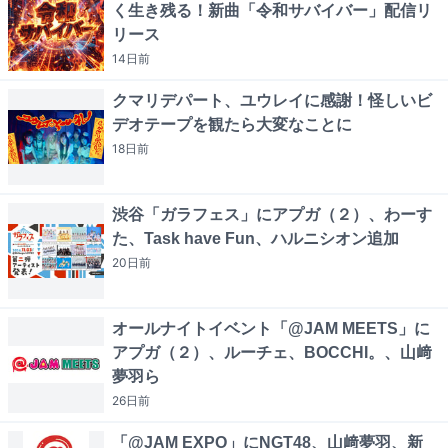
く生き残る！新曲「令和サバイバー」配信リ
リース
14日
前
クマリデパート、ユウレイに感謝！怪しいビ
デオテープを観たら大変なことに
18日
前
渋谷「ガラフェス」にアプガ（２）、わーす
た、Task have Fun、ハルニシオン追加
20日
前
オールナイトイベント「@JAM MEETS」に
アプガ（２）、ルーチェ、BOCCHI。、山﨑
夢羽ら
26日
前
「@JAM EXPO」にNGT48、山﨑夢羽、新