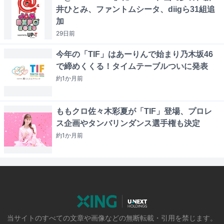
井ひとみ、ファントムシータ、diigら31組追
加
29日
前
今年の「TIF」はあーりんで始まり乃木坂46
で締めくくる！タイムテーブルついに発表
約1か月
前
ももクロ佐々木彩夏が「TIF」登場、プロレ
ス企画やタンバリンダンス選手権も決定
約1か月
前
当サイトのすべての文章や画像などの無断転載・引用を禁じます。