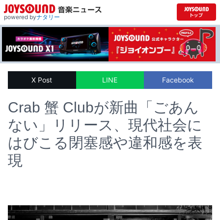
powered by
ナタリー
X Post
LINE
Facebook
Crab 蟹 Clubが新曲「ごあん
ない」リリース、現代社会に
はびこる閉塞感や違和感を表
現