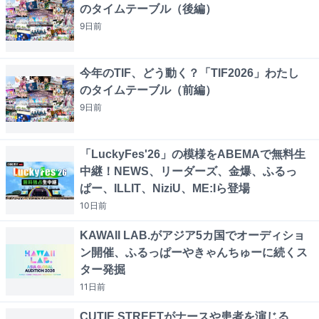
のタイムテーブル（後編）
9日
前
今年のTIF、どう動く？「TIF2026」わたし
のタイムテーブル（前編）
9日
前
「LuckyFes'26」の模様をABEMAで無料生
中継！NEWS、リーダーズ、金爆、ふるっ
ぱー、ILLIT、NiziU、ME:Iら登場
10日
前
KAWAII LAB.がアジア5カ国でオーディショ
ン開催、ふるっぱーやきゃんちゅーに続くス
ター発掘
11日
前
CUTIE STREETがナースや患者を演じる、