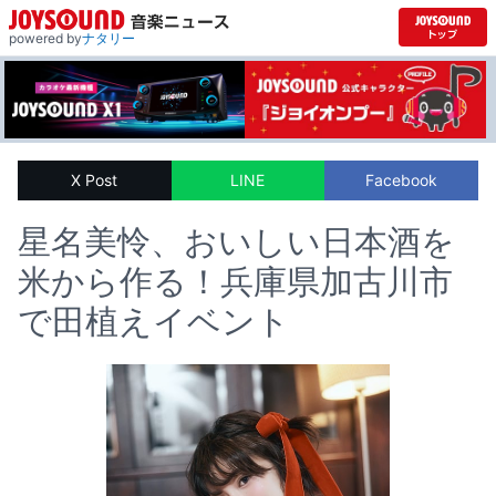
powered by
ナタリー
X Post
LINE
Facebook
星名美怜、おいしい日本酒を
米から作る！兵庫県加古川市
で田植えイベント