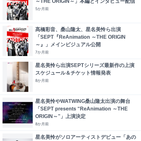
～THE ORIGIN～」本編とインタビュー配信
5か月
前
髙橋彩音、桑山隆太、星名美怜ら出演
「SEPT『ReAnimation ～THE ORIGIN
～』」メインビジュアル公開
7か月
前
星名美怜ら出演SEPTシリーズ最新作の上演
スケジュール＆チケット情報発表
8か月
前
星名美怜やWATWING桑山隆太出演の舞台
「SEPT presents “ReAnimation ～THE
ORIGIN～”」上演決定
8か月
前
星名美怜がソロアーティストデビュー「あの