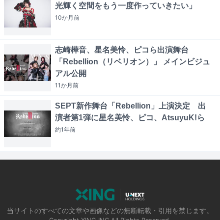
光輝く空間をもう一度作っていきたい」
10か月
前
志崎樺音、星名美怜、ピコら出演舞台
「Rebellion（リベリオン）」 メインビジュ
アル公開
11か月
前
SEPT新作舞台「Rebellion」上演決定 出
演者第1弾に星名美怜、ピコ、AtsuyuK!ら
約1年
前
当サイトのすべての文章や画像などの無断転載・引用を禁じます。