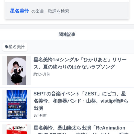
星名美怜
の楽曲・歌詞を検索
関連記事
星名美怜
星名美怜1stシングル「ひかりあと」リリー
ス、夏の終わりのはかないラブソング
約2か月
前
SEPTの音楽イベント「ZEST」にピコ、星
名美怜、和楽器バンド・山葵、vistlip瑠伊ら
出演
3か月
前
星名美怜、桑山隆太ら出演「ReAnimation