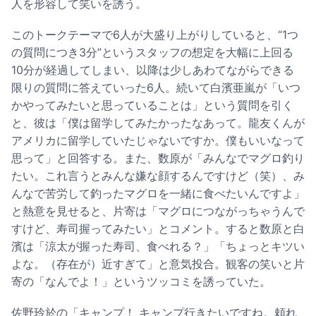
人を形容して笑いを誘う。
このトークテーマで6人が大盛り上がりしていると、“1つ
の質問につき3分”というスタッフの想定を大幅に上回る
10分が経過してしまい、以降は少しあわてながらできる
限りの質問に答えていった6人。続いて白濱亜嵐が「いつ
かやってみたいと思っていることは」という質問を引く
と、彼は「僕は留学してみたかったなあって。龍友くんが
アメリカに留学していたじゃないですか。僕もいいなって
思って」と回答する。また、数原が「みんなでマグロ釣り
たい。これ言うとみんな嫌な顔するんですけど（笑）、み
んなで苦労して釣ったマグロを一緒に食べたいんですよ」
と熱意を見せると、片寄は「マグロにつながっちゃうんで
すけど、寿司握ってみたい」とコメント。すると数原と白
濱は「涼太が握った寿司、食べれる？」「ちょっとキツい
よな。（存在が）近すぎて」と意気投合。観客の笑いと片
寄の「なんでよ！」というツッコミを誘っていた。
佐野玲於の「キャンプ！ キャンプ行きたいですね。頼れ