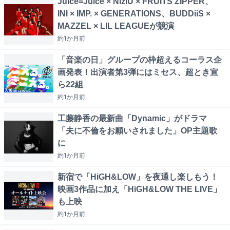
Juice=Juice × NiziU × FRUITS ZIPPER、
INI × IMP. × GENERATIONS、BUDDiiS ×
MAZZEL × LIL LEAGUEが競演
約1か月
前
「音楽の日」グループの枠超えるコーラス企
画発表！出演者第3弾にはミセス、超とき宣
ら22組
約1か月
前
工藤静香の最新曲「Dynamic」がドラマ
「夫に不倫をお願いされました」OP主題歌
に
約1か月
前
新宿で「HiGH&LOW」を夜通し楽しもう！
映画3作品に加え「HiGH&LOW THE LIVE」
も上映
約1か月
前