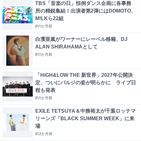
TBS「音楽の日」恒例ダンス企画に各事務
所の精鋭集結！出演者第2弾にはDOMOTO、
M!LKら22組
約1か月
前
白濱亜嵐がワーナーにレーベル移籍、DJ
ALAN SHIRAHAMAとして
約1か月
前
「HiGH&LOW THE 新世界」2027年公開決
定、ついにバルジの姿が明らかに ライブ日
程も発表
約1か月
前
EXILE TETSUYA＆中務裕太が千葉ロッテマ
リーンズ「BLACK SUMMER WEEK」に来
場
約2か月
前