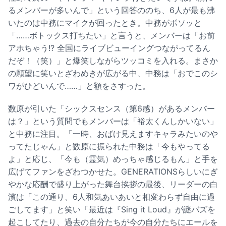
るメンバーが多いんで」という回答ののち、6人が最も沸
いたのは中務にマイクが回ったとき。中務がボソッと
「……ボトックス打ちたい」と言うと、メンバーは「お前
アホちゃう!? 全国にライブビューイングつながってるん
だぞ！（笑）」と爆笑しながらツッコミを入れる。まさか
の願望に笑いとざわめきが広がる中、中務は「おでこのシ
ワがひどいんで……」と額をさすった。
数原が引いた「シックスセンス（第6感）があるメンバー
は？」という質問でもメンバーは「裕太くんしかいない」
と中務に注目。「一時、おばけ見えますキャラみたいのや
ってたじゃん」と数原に振られた中務は「今もやってる
よ」と応じ、「今も（霊気）めっちゃ感じるもん」と手を
広げてファンをざわつかせた。GENERATIONSらしいにぎ
やかな応酬で盛り上がった舞台挨拶の最後、リーダーの白
濱は「この通り、6人和気あいあいと相変わらず自由に過
ごしてます」と笑い「最近は『Sing it Loud』が謎バズを
起こしてたり、過去の自分たちが今の自分たちにエールを