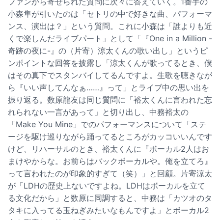
ファンから寄せられた質問に次々に答えていく。1番手の
小森隼が引いたのは「セトリの中で好きな曲、パフォーマ
ンス、演出は？」という質問。これに小森は「誰よりも近
くで楽しんだライブパート」として「『One in a Million -
奇跡の夜に-』の（片寄）涼太くんの歌い出し」というピ
ンポイントな回答を披露し「涼太くんが歌ってるとき、僕
はその真下でスタンバイしてるんですよ。生歌を聴きなが
ら『いい声してんなぁ……』って」とライブ中の思い出を
振り返る。数原龍友は同じ質問に「裕太くんに言われた忘
れられない一言があって」と切り出し、中務裕太の
「Make You Mine」でのパフォーマンスについて「ステ
ージを駆け巡りながら踊ってるところがカッコいいんです
けど、リハーサルのとき、裕太くんに『ボーカル2人はお
まけやからな。お前らはバックボーカルや。俺を立てろ』
って言われたのが印象的すぎて（笑）」と回顧。片寄涼太
が「LDHの歴史上ないですよね。LDHはボーカルを立て
る文化だから」と数原に同調すると、中務は「カツオのタ
タキに入ってる玉ねぎみたいなもんですよ」とボーカル2