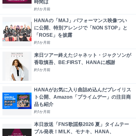
時間は
約1か月
前
HANAの「MAJ」パフォーマンス映像つい
に公開、特別アレンジで「NON STOP」と
「ROSE」を披露
約1か月
前
来日ツアー終えたジャネット・ジャクソンが
香取慎吾、BE:FIRST、HANAに感謝
約1か月
前
HANAがお気に入り曲詰め込んだプレイリス
ト公開、Amazon「プライムデー」の注目商
品も紹介
約1か月
前
本日放送「FNS歌謡祭2026 夏」タイムテー
ブル発表！M!LK、モナキ、HANA、