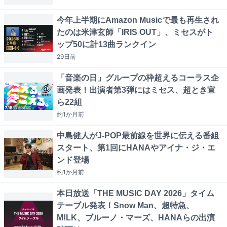
今年上半期にAmazon Musicで最も再生され
たのは米津玄師「IRIS OUT」、ミセスがト
ップ50に計13曲ランクイン
29日
前
「音楽の日」グループの枠超えるコーラス企
画発表！出演者第3弾にはミセス、超とき宣
ら22組
約1か月
前
中島健人がJ-POP最前線を世界に伝える番組
スタート、第1回にHANAやアイナ・ジ・エ
ンド登場
約1か月
前
本日放送「THE MUSIC DAY 2026」タイム
テーブル発表！Snow Man、超特急、
M!LK、ブルーノ・マーズ、HANAらの出演