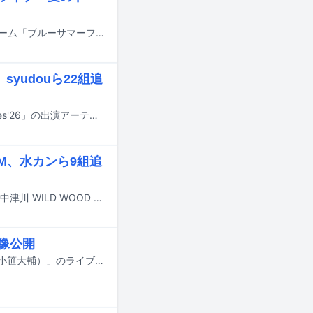
プロ野球セ・リーグの中日ドラゴンズが7月10日から12日に開催するイベントゲーム「ブルーサマーフェスティバル 2026」の2日目ゲストとして、Omoinotakeの来場が決定した。
、syudouら22組追
8月8日から11日まで茨城・国営ひたち海浜公園で行われる音楽フェス「LuckyFes'26」の出演アーティスト第3弾が発表された。
IM、水カンら9組追
9月19日と20日に岐阜・中津川公園内特設ステージで行われるライブイベント「中津川 WILD WOOD 2026」の出演アーティスト第2弾が発表された。
映像公開
Omoinotakeが3月に行った東京・日本武道館公演より、「ペトリコール（feat. 小笹大輔）」のライブ映像が本日4月1日20:00にYouTubeで公開される。