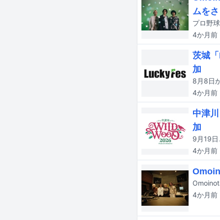
ムをさ
4か月
前
茨城「L
加
4か月
前
中津川
加
4か月
前
Omo
4か月
前