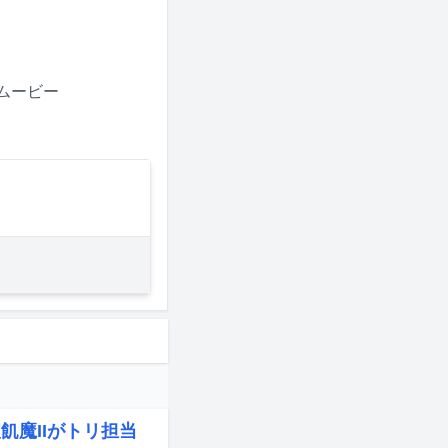
グムービー
飢魔IIがトリ担当