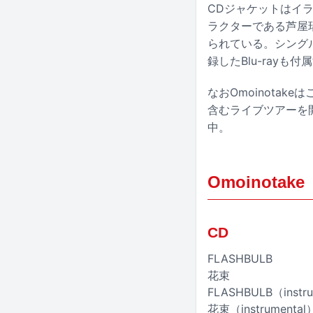
CDジャケットはイラ
ラクターである芦屋
られている。シング
録したBlu-rayも付
なおOmoinota
含むライブツアーを
中。
Omoinotak
CD
FLASHBULB
花束
FLASHBULB（instr
花束（instrumental