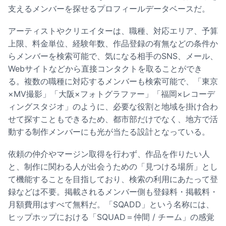
支えるメンバーを探せるプロフィールデータベースだ。
アーティストやクリエイターは、職種、対応エリア、予算
上限、料金単位、経験年数、作品登録の有無などの条件か
らメンバーを検索可能で、気になる相手のSNS、メール、
Webサイトなどから直接コンタクトを取ることができ
る。複数の職種に対応するメンバーも検索可能で、「東京
×MV撮影」「大阪×フォトグラファー」「福岡×レコーデ
ィングスタジオ」のように、必要な役割と地域を掛け合わ
せて探すこともできるため、都市部だけでなく、地方で活
動する制作メンバーにも光が当たる設計となっている。
依頼の仲介やマージン取得を行わず、作品を作りたい人
と、制作に関わる人が出会うための「見つける場所」とし
て機能することを目指しており、検索の利用にあたって登
録などは不要。掲載されるメンバー側も登録料・掲載料・
月額費用はすべて無料だ。「SQADD」という名称には、
ヒップホップにおける「SQUAD＝仲間 / チーム」の感覚