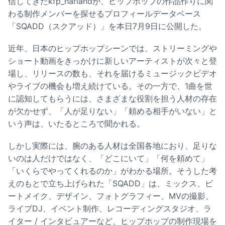
信してきたkfp_harlandが、ヒップホップの作品作りに関
わる制作メンバーを探せるプロフィールデータベース
「SQADD（スクアッド）」を本日7月9日に公開した。
近年、日本のヒップホップシーンでは、ストリーミングや
ショート動画をきっかけに新しいアーティストが次々と登
場し、リリースの数も、それを届けるミュージックビデオ
やライブの機会も増え続けている。その一方で、1曲を世
に認知してもらうには、さまざまな役割を担う人材の存在
が欠かせず、「人が足りない」「頼める相手がいない」と
いう声は、いたるところで聞かれる。
しかし実際には、腕のある人材は全国各地におり、足りな
いのは人だけではなく、「どこにいて」「何を頼めて」
「いくらでやってくれるのか」がわかる場所。そうした考
えのもとで立ち上げられた「SQADD」は、ミックス、ビ
ートメイク、デザイン、フォトグラフィー、MVの撮影、
ライブDJ、イベント制作、レコーディングスタジオ、ラ
イター / インタビュアーなど、ヒップホップの制作現場を