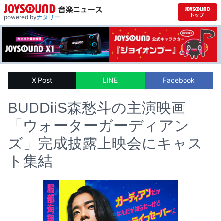
powered by
ナタリー
X Post
LINE
Facebook
BUDDiiS森愁斗の主演映画
「ウォーターガーディアン
ズ」完成披露上映会にキャス
ト集結