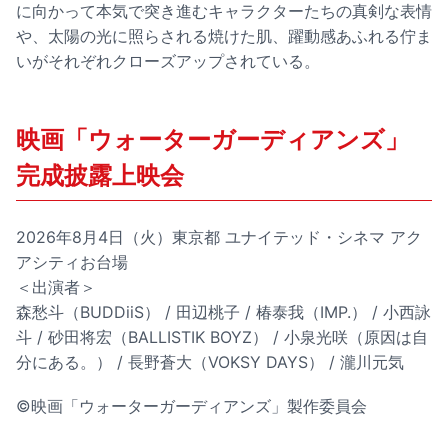
に向かって本気で突き進むキャラクターたちの真剣な表情
や、太陽の光に照らされる焼けた肌、躍動感あふれる佇ま
いがそれぞれクローズアップされている。
映画「ウォーターガーディアンズ」
完成披露上映会
2026年8月4日（火）東京都 ユナイテッド・シネマ アク
アシティお台場
＜出演者＞
森愁斗（BUDDiiS） / 田辺桃子 / 椿泰我（IMP.） / 小西詠
斗 / 砂田将宏（BALLISTIK BOYZ） / 小泉光咲（原因は自
分にある。） / 長野蒼大（VOKSY DAYS） / 瀧川元気
©︎映画「ウォーターガーディアンズ」製作委員会