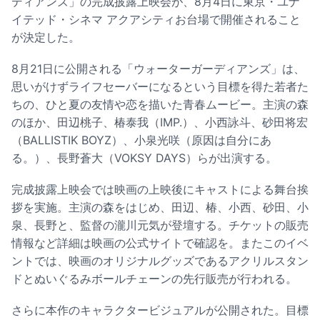
ディアンズ」の完成披露上映会が、8月4日に東京・ユナ
イテッド・シネマ アクアシティお台場で開催されること
が決定した。
8月21日に公開される「ウォーターガーディアンズ」は、
思いがけずライフセーバーになるという目標を得た若者た
ちの、ひと夏の友情や恋を描いた青春ムービー。主演の森
のほか、田辺桃子、椿泰我（IMP.）、小西詠斗、砂田将宏
（BALLISTIK BOYZ）、小泉光咲（原因は自分にあ
る。）、長野蒼大（VOKSY DAYS）らが出演する。
完成披露上映会では映画の上映後にキャストによる舞台挨
拶を実施。主演の森をはじめ、田辺、椿、小西、砂田、小
泉、長野と、監督の瀧川元気が登壇する。チケットの販売
情報など詳細は映画の公式サイトで確認を。またこのイベ
ントでは、映画のオリジナルグッズであるアクリルスタン
ドとぬいぐるみボールチェーンの先行販売が行われる。
さらに本作のキャラクタービジュアルが公開された。目標