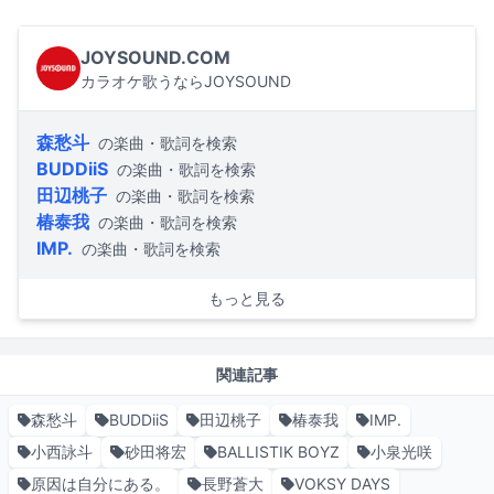
JOYSOUND.COM
カラオケ歌うならJOYSOUND
森愁斗
の楽曲・歌詞を検索
BUDDiiS
の楽曲・歌詞を検索
田辺桃子
の楽曲・歌詞を検索
椿泰我
の楽曲・歌詞を検索
IMP.
の楽曲・歌詞を検索
もっと見る
関連記事
森愁斗
BUDDiiS
田辺桃子
椿泰我
IMP.
小西詠斗
砂田将宏
BALLISTIK BOYZ
小泉光咲
原因は自分にある。
長野蒼大
VOKSY DAYS