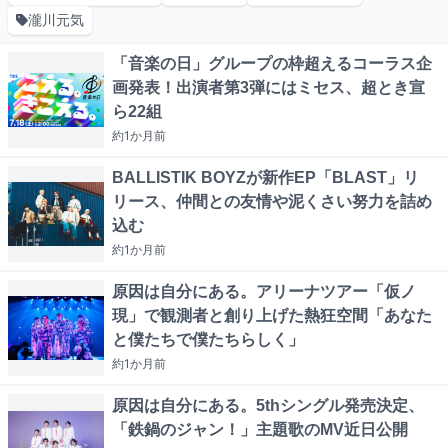
瀧川元気
「音楽の日」グループの枠超えるコーラス企
画発表！出演者第3弾にはミセス、超とき宣
ら22組
約1か月
前
BALLISTIK BOYZが新作EP「BLAST」リ
リース、仲間との友情や泥くさい努力を詰め
込む
約1か月
前
原因は自分にある。アリーナツアー「仮ノ
現」で観測者と創り上げた熱狂空間「あなた
と僕たちで僕たちらしく」
約1か月
前
原因は自分にある。5thシングル発売決定、
「鉄鍋のジャン！」主題歌のMV近日公開