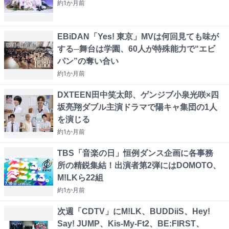
約1か月
前
EBiDAN「Yes! 東京」MVは何回見ても味が
する─舞台は学園、60人が特殊能力で“エビ
パン”の奪い合い
約1か月
前
DXTEEN田中笑太郎、ゲンジブ小泉光咲×四
坂亮翔ダブル主演ドラマで陽キャ集団の1人
を演じる
約1か月
前
TBS「音楽の日」恒例ダンス企画に各事務
所の精鋭集結！出演者第2弾にはDOMOTO、
M!LKら22組
約1か月
前
次週「CDTV」にM!LK、BUDDiiS、Hey!
Say! JUMP、Kis-My-Ft2、BE:FIRST、