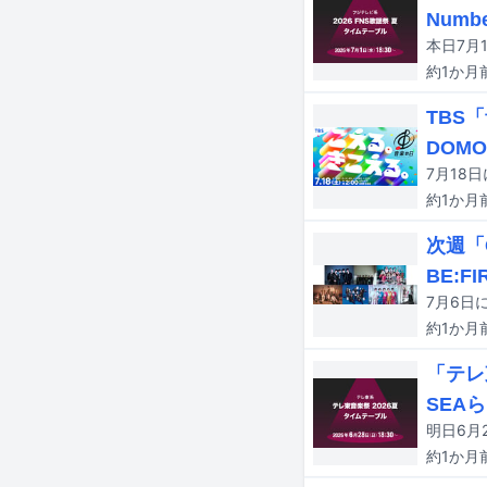
Num
約1か月
TBS
DOMO
約1か月
次週「C
BE:F
約1か月
「テレ
SEA
約1か月