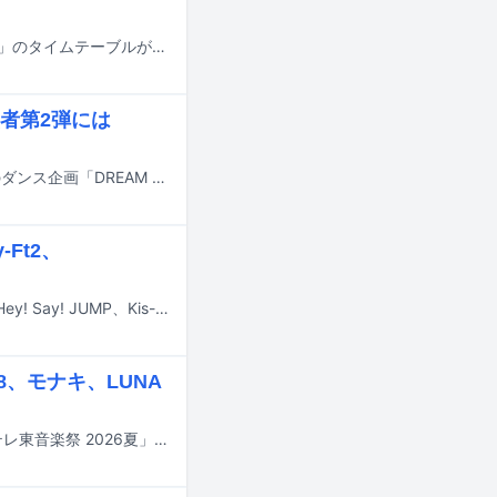
本日7月1日18:30からフジテレビ系で放送される音楽特番「2026 FNS歌謡祭 夏」のタイムテーブルが発表された。この記事ではタイムテーブルとあわせて各アーティストの歌唱曲も紹介する。
者第2弾には
7月18日にオンエアされるTBS系の夏の大型音楽特番「音楽の日2026」の恒例のダンス企画「DREAM ダンス」の詳細および出演アーティスト第2弾が発表された。
-Ft2、
7月6日にTBS系で放送される「CDTVライブ！ライブ！」にYOASOBI、M!LK、Hey! Say! JUMP、Kis-My-Ft2、BUDDiiS、BE:FIRST、AND2BLEが出演する。
8、モナキ、LUNA
明日6月28日18:30よりテレ東系で約4時間半にわたって放送される音楽特番「テレ東音楽祭 2026夏」。この番組のタイムテーブルが発表された。