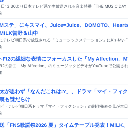
前
ステ」にキスマイ、Juice=Juice、DOMOTO、Hearts
M!LK曽野＆山中
前
My-Ft2の繊細な表情にフォーカスした「My Affection」M
y-Ft2の新曲「My Affection」のミュージックビデオがYouTubeで公開さ
前
太が思わず「なんだこれは!?」、ドラマ「マイ・フィ
裏も謎だらけ
前
送「FNS歌謡祭2026 夏」タイムテーブル発表！M!LK