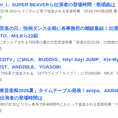
ber_i、SUPER BEAVERら出演者の登場時間・歌唱曲は
前
「音楽の日」恒例ダンス企画に各事務所の精鋭集結！出演
TO、M!LKら22組
前
DTV」にM!LK、BUDDiiS、Hey! Say! JUMP、Kis-My
IRST、AND2BLE、YOASOBI
前
東音楽祭2026夏」タイムテーブル発表！aespa、AKB4
ら出演者の登場時間は
前