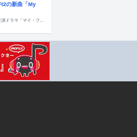
t2の新曲「My
Kis-My-Ft2の新曲「My Affection」が、7月5日に放送スタートする玉森裕太の主演ドラマ「マイ・フィクション」の主題歌に決定した。