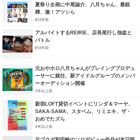
夏祭り企画に中尾諭介、八月ちゃん、最鋭
輝、激！アツシら
約3年
前
アルバイトするREIRIE、店長尾行し強盗と
バトル
約3年
前
元おやホロ八月ちゃんがプレイングプロデュ
ーサーに就任、新アイドルグループのメンバ
ーオーディション開催
3年以上
前
新宿LOFT貸切イベントにリンダ＆マーヤ、
SAKA-SAMA、スタベム、リミエキ、ザ・
おめでたズら
4年以上
前
元ブクガ和田輪のソロデビュー作品が本日販