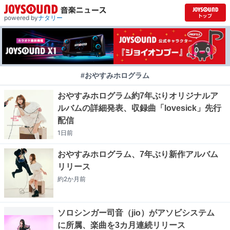
powered by
ナタリー
#おやすみホログラム
おやすみホログラム約7年ぶりオリジナルア
ルバムの詳細発表、収録曲「lovesick」先行
配信
1日
前
おやすみホログラム、7年ぶり新作アルバム
リリース
約2か月
前
ソロシンガー司音（jio）がアソビシステム
に所属、楽曲を3カ月連続リリース