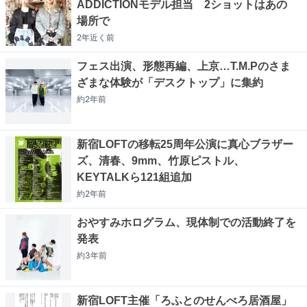
ADDICTIONモデル担当 2ショットはあの
場所で
2年近く
前
フェス出演、形態再編、上京…T.M.Pのさま
ざまな体験が「デスクトップ」に集約
約2年
前
新宿LOFTの移転25周年公演に真心ブラザー
ズ、清春、9mm、竹原ピストル、
KEYTALKら121組追加
約2年
前
おやすみホログラム、現体制での活動終了を
発表
約3年
前
新宿LOFT主催「ろふとのせんべろ居酒屋」