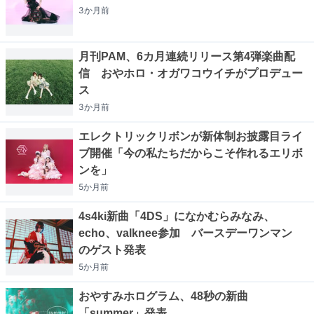
3か月
前
月刊PAM、6カ月連続リリース第4弾楽曲配
信 おやホロ・オガワコウイチがプロデュー
ス
3か月
前
エレクトリックリボンが新体制お披露目ライ
ブ開催「今の私たちだからこそ作れるエリボ
ンを」
5か月
前
4s4ki新曲「4DS」になかむらみなみ、
echo、valknee参加 バースデーワンマン
のゲスト発表
5か月
前
おやすみホログラム、48秒の新曲
「summer」発表