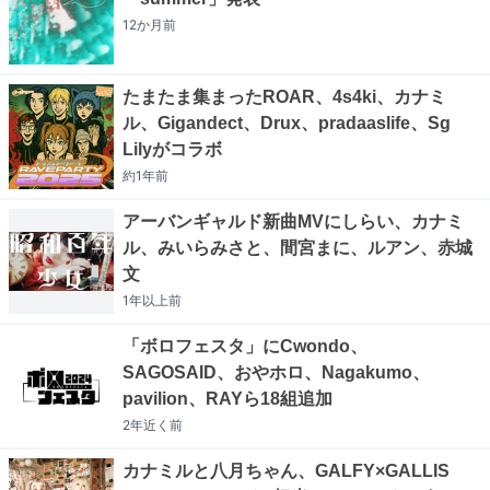
12か月
前
たまたま集まったROAR、4s4ki、カナミ
ル、Gigandect、Drux、pradaaslife、Sg
Lilyがコラボ
約1年
前
アーバンギャルド新曲MVにしらい、カナミ
ル、みいらみさと、間宮まに、ルアン、赤城
文
1年以上
前
「ボロフェスタ」にCwondo、
SAGOSAID、おやホロ、Nagakumo、
pavilion、RAYら18組追加
2年近く
前
カナミルと八月ちゃん、GALFY×GALLIS