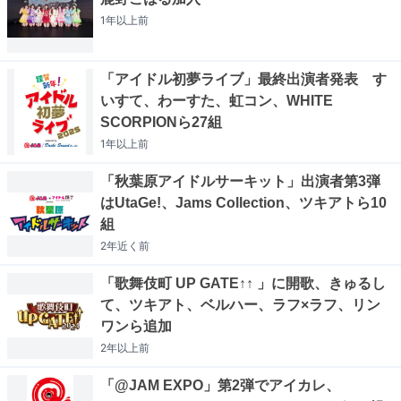
1年以上
前
「アイドル初夢ライブ」最終出演者発表 す
いすて、わーすた、虹コン、WHITE
SCORPIONら27組
1年以上
前
「秋葉原アイドルサーキット」出演者第3弾
はUtaGe!、Jams Collection、ツキアトら10
組
2年近く
前
「歌舞伎町 UP GATE↑↑ 」に開歌、きゅるし
て、ツキアト、ベルハー、ラフ×ラフ、リン
ワンら追加
2年以上
前
「@JAM EXPO」第2弾でアイカレ、