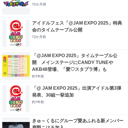
10か月
前
アイドルフェス「@JAM EXPO 2025」特典
会のタイムテーブル公開
12か月
前
「@JAM EXPO 2025」タイムテーブル公
開 メインステージにCANDY TUNEや
AKB48登場、「愛♡スタプラ博」も
約1年
前
「@ JAM EXPO 2025」出演アイドル第3弾
発表、30組一挙追加
約1年
前
きゅ～くるにグループ愛あふれる新メンバー
鹿野こはる加入