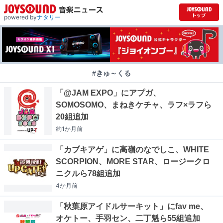
powered by
ナタリー
#きゅ～くる
「@JAM EXPO」にアプガ、
SOMOSOMO、まねきケチャ、ラフ×ラフら
20組追加
約1か月
前
「カブキアゲ」に高嶺のなでしこ、WHITE
SCORPION、MORE STAR、ロージークロ
ニクルら78組追加
4か月
前
「秋葉原アイドルサーキット」にfav me、
オケトー、手羽セン、二丁魁ら55組追加