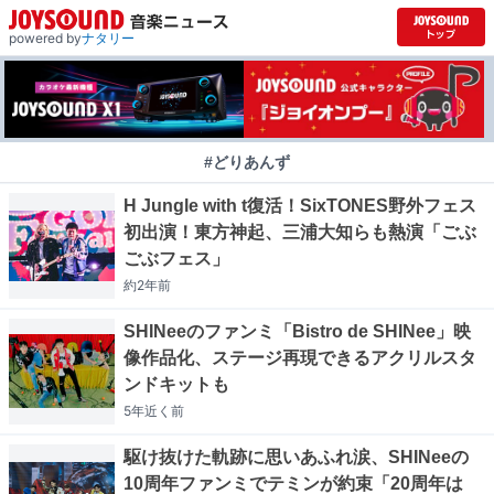
powered by
ナタリー
#どりあんず
H Jungle with t復活！SixTONES野外フェス
初出演！東方神起、三浦大知らも熱演「ごぶ
ごぶフェス」
約2年
前
SHINeeのファンミ「Bistro de SHINee」映
像作品化、ステージ再現できるアクリルスタ
ンドキットも
5年近く
前
駆け抜けた軌跡に思いあふれ涙、SHINeeの
10周年ファンミでテミンが約束「20周年は