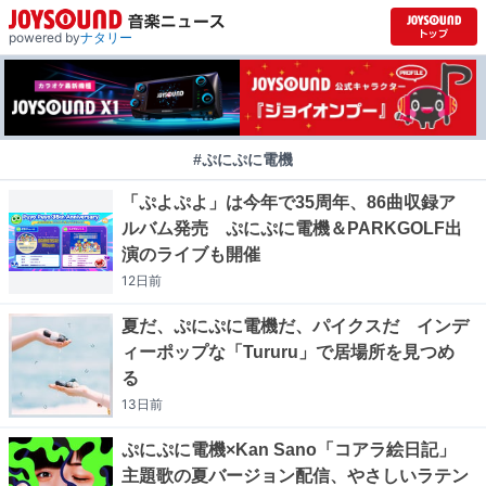
powered by
ナタリー
#ぷにぷに電機
「ぷよぷよ」は今年で35周年、86曲収録ア
ルバム発売 ぷにぷに電機＆PARKGOLF出
演のライブも開催
12日
前
夏だ、ぷにぷに電機だ、パイクスだ インデ
ィーポップな「Tururu」で居場所を見つめ
る
13日
前
ぷにぷに電機×Kan Sano「コアラ絵日記」
主題歌の夏バージョン配信、やさしいラテン