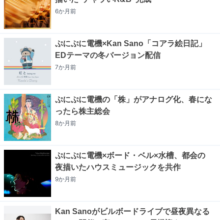
6か月
前
ぷにぷに電機×Kan Sano「コアラ絵日記」
EDテーマの冬バージョン配信
7か月
前
ぷにぷに電機の「株」がアナログ化、春にな
ったら株主総会
8か月
前
ぷにぷに電機×ボード・ベル×水槽、都会の
夜描いたハウスミュージックを共作
9か月
前
Kan Sanoがビルボードライブで昼夜異なる