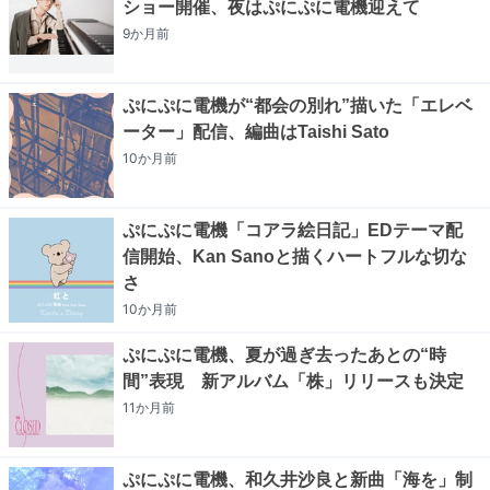
ショー開催、夜はぷにぷに電機迎えて
9か月
前
ぷにぷに電機が“都会の別れ”描いた「エレベ
ーター」配信、編曲はTaishi Sato
10か月
前
ぷにぷに電機「コアラ絵日記」EDテーマ配
信開始、Kan Sanoと描くハートフルな切な
さ
10か月
前
ぷにぷに電機、夏が過ぎ去ったあとの“時
間”表現 新アルバム「株」リリースも決定
11か月
前
ぷにぷに電機、和久井沙良と新曲「海を」制