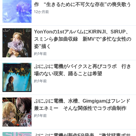
作 “生きるために不可欠な存在”の喪失歌う
12か月
前
YonYonの1stアルバムにKIRINJI、SIRUP、
スミンら参加曲収録 新MVで“多忙な女性の
姿”描く
約1年
前
ぷにぷに電機がパイクスと再びコラボ 行き
場のない現実、踊ることは希望
約1年
前
ぷにぷに電機、水槽、Gimgigamはフレンド
兼エネミー そんな関係性でコラボ曲制作
約1年
前
ぷにぷに電機が新作EP発表 “激甘猛毒ボサ