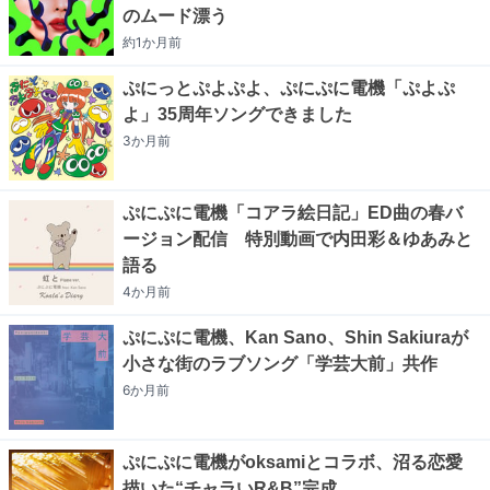
のムード漂う
約1か月
前
ぷにっとぷよぷよ、ぷにぷに電機「ぷよぷ
よ」35周年ソングできました
3か月
前
ぷにぷに電機「コアラ絵日記」ED曲の春バ
ージョン配信 特別動画で内田彩＆ゆあみと
語る
4か月
前
ぷにぷに電機、Kan Sano、Shin Sakiuraが
小さな街のラブソング「学芸大前」共作
6か月
前
ぷにぷに電機がoksamiとコラボ、沼る恋愛
描いた“チャラいR&B”完成