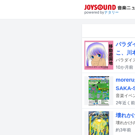
powered by
ナタリー
パラダ
こ、川
10か月
前
mor
SAKA
2年近く
前
壊れか
約3年
前