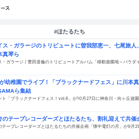
#ほたるたち
イス・ガラージのトリビュートに曽我部恵一、七尾旅人
本真琴ら
eruが幼稚園でライブ！「ブラックナードフェス」に川本
-SAMAら集結
けのテープレコーダーズとほたるたち、割礼迎えて共催