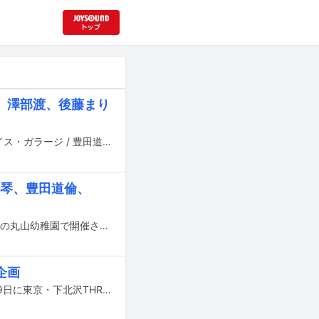
、澤部渡、後藤まり
パラダイス・ガラージ / 豊田道倫のトリビュートアルバム「移動遊園地～パラダイス・ガラージ / 豊田道倫トリビュート」が11月19日に発売される。
真琴、豊田道倫、
音楽イベント「ブラックナードフェス！vol.6」が10月27日に神奈川・向ヶ丘遊園の丸山幼稚園で開催される。
企画
壊れかけのテープレコーダーズとほたるたちの共催企画「懐中電灯の月」が9月29日に東京・下北沢THREEにて開催される。