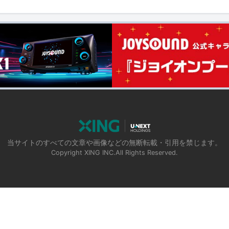
当サイトのすべての文章や画像などの無断転載・引用を禁じます。
Copyright XING INC.All Rights Reserved.