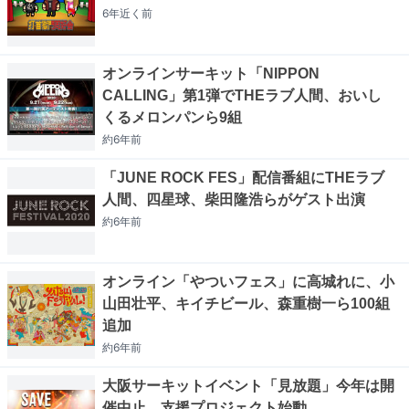
6年近く
前
オンラインサーキット「NIPPON
CALLING」第1弾でTHEラブ人間、おいし
くるメロンパンら9組
約6年
前
「JUNE ROCK FES」配信番組にTHEラブ
人間、四星球、柴田隆浩らがゲスト出演
約6年
前
オンライン「やついフェス」に高城れに、小
山田壮平、キイチビール、森重樹一ら100組
追加
約6年
前
大阪サーキットイベント「見放題」今年は開
催中止、支援プロジェクト始動