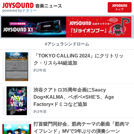
powered by
ナタリー
#アシュラシンドローム
「TOKYO CALLING 2024」にクリトリッ
ク・リスら44組追加
約2年
前
渋谷クアトロ35周年企画にSaucy
Dog×KALMA、ベボベ×SHE'S、Age
Factory×ドミコなど追加
約3年
前
打首獄門同好会、筋肉テーマの新曲「筋肉マ
イフレンド」MVで3年ぶりの演奏シーン